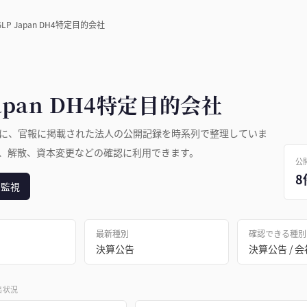
GLP Japan DH4特定目的会社
Japan DH4特定目的会社
に、官報に掲載された法人の公開記録を時系列で整理していま
、解散、資本変更などの確認に利用できます。
公
8
日監視
最新種別
確認できる種別
決算公告
出状況