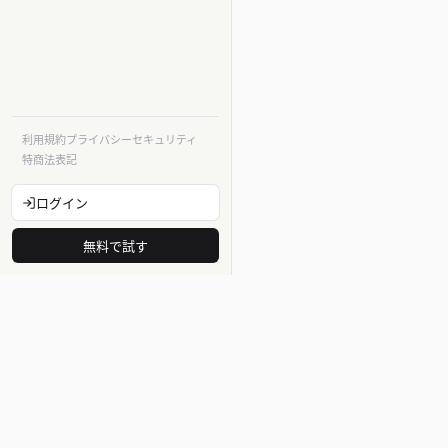
利用規約
プライバシー
セキュリティ
特商法表記
ログイン
無料で試す
法令
法律・法令
告示