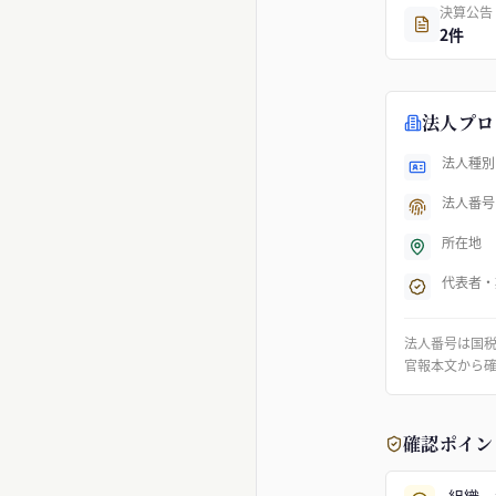
決算公告
2件
法人プロ
法人種別
法人番号
所在地
代表者・
法人番号は国
官報本文から
確認ポイン