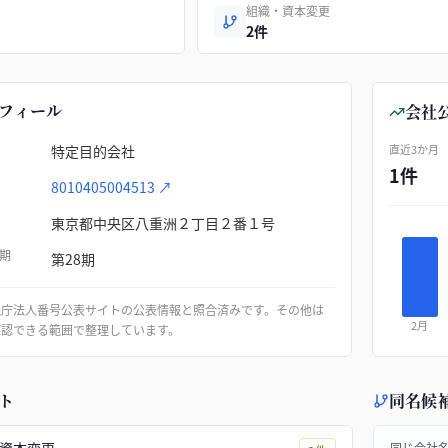
組織・資本変更
2件
フィール
会社
特定目的会社
直近3か月
1件
8010405004513
↗
東京都中央区八重洲２丁目２番１号
期
第28期
税庁法人番号公表サイトの公表情報と照合済みです。その他は
2月
確認できる範囲で整理しています。
ト
同名候
同じ会社