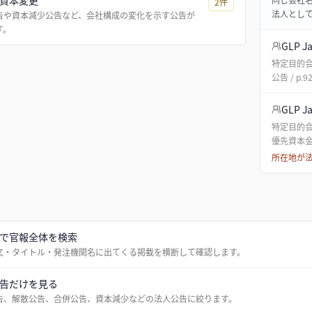
資本変更
2
件
法人とし
告や資本減少公告など、会社構成の変化を示す公告が
す。
GLP 
特定目的会
公告 / p.9
GLP 
特定目的会
優先資本金の
所在地が
で官報全体を検索
文・タイトル・発注機関名に出てくる掲載を横断して確認します。
告だけを見る
告、解散公告、合併公告、資本減少などの法人公告に絞ります。