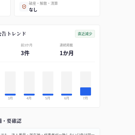
破産・解散・清算
なし
公告トレンド
直近減少
前3か月
連続掲載
3件
1か月
3月
4月
5月
6月
7月
補・要確認
名でも、法人番号・所在地・代表者が一致しない公告は同一