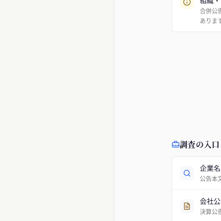
組織・
合併公
ありま
調査の入口
企業名
公告本
会社公
決算公