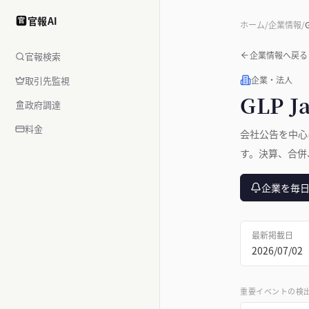
官報AI
官
ホーム
/
企業情報
/
企業情報へ戻る
官報検索
取引先監視
企業・法人
GLP 
政府調達
料金
会社公告を中心
す。決算、合併
企業を毎
最新掲載日
2026/07/02
重要イベントの検