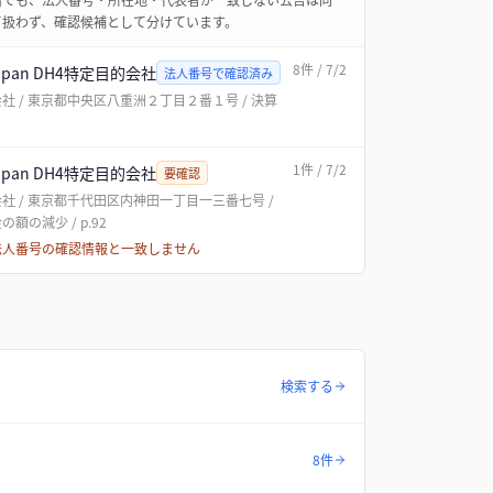
て扱わず、確認候補として分けています。
8
件
/ 7/2
Japan DH4特定目的会社
法人番号で確認済み
社 / 東京都中央区八重洲２丁目２番１号 / 決算
2
1
件
/ 7/2
Japan DH4特定目的会社
要確認
社 / 東京都千代田区内神田一丁目一三番七号 /
額の減少 / p.92
法人番号の確認情報と一致しません
検索する
8件