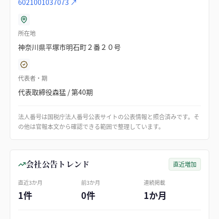
6021001037073
↗
所在地
神奈川県平塚市明石町２番２０号
代表者・期
代表取締役森猛 / 第40期
法人番号は国税庁法人番号公表サイトの公表情報と照合済みです。そ
の他は官報本文から確認できる範囲で整理しています。
会社公告トレンド
直近増加
直近3か月
前3か月
連続掲載
1件
0件
1か月