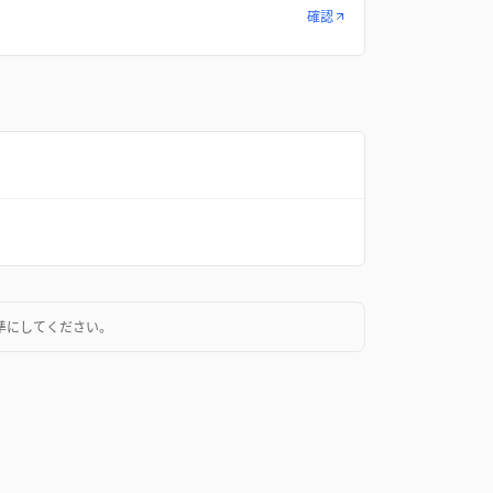
確認
準にしてください。