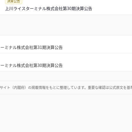
決算公告
上川ライスターミナル株式会社第30期決算公告
ーミナル株式会社第31期決算公告
ーミナル株式会社第30期決算公告
サイト（内閣府）
の掲載情報をもとに整理しています。重要な確認は公式原文を基