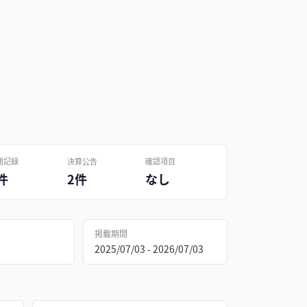
開記録
決算公告
確認項目
件
2件
なし
掲載期間
2025/07/03 - 2026/07/03