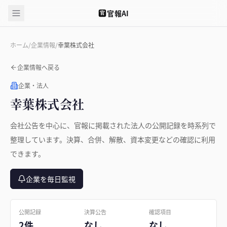
官報AI
官
ホーム
/
企業情報
/
幸葉株式会社
企業情報へ戻る
企業・法人
幸葉株式会社
会社公告を中心に、官報に掲載された法人の公開記録を時系列で
整理しています。決算、合併、解散、資本変更などの確認に利用
できます。
企業を毎日監視
公開記録
決算公告
確認項目
2件
なし
なし