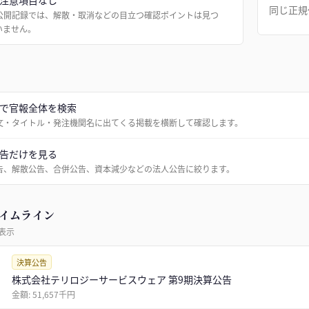
注意項目なし
同じ正規
公開記録では、解散・取消などの目立つ確認ポイントは見つ
いません。
で官報全体を検索
文・タイトル・発注機関名に出てくる掲載を横断して確認します。
告だけを見る
告、解散公告、合併公告、資本減少などの法人公告に絞ります。
イムライン
表示
決算公告
株式会社テリロジーサービスウェア 第9期決算公告
金額:
51,657千円