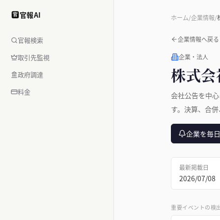
官報AI
官
ホーム
/
企業情報
/
企業情報へ戻る
官報検索
取引先監視
企業・法人
株式会
政府調達
料金
会社公告を中心
す。決算、合併
企業を毎
最新掲載日
2026/07/08
重要イベントの検