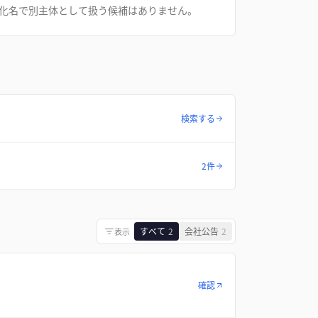
化名で別主体として扱う候補はありません。
検索する
2件
すべて
2
会社公告
2
表示
確認