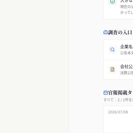
大きな
現在の
かって
調査の入口
企業名
公告本
会社公
決算公
官報掲載タ
すべて
·
2
/
2
件を
2026/07/08