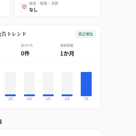
破産・解散・清算
なし
公告トレンド
直近増加
前3か月
連続掲載
0件
1か月
3月
4月
5月
6月
7月
補