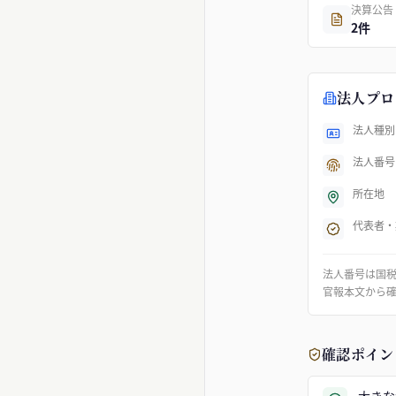
決算公告
2件
法人プロ
法人種別
法人番号
所在地
代表者・
法人番号は国
官報本文から
確認ポイン