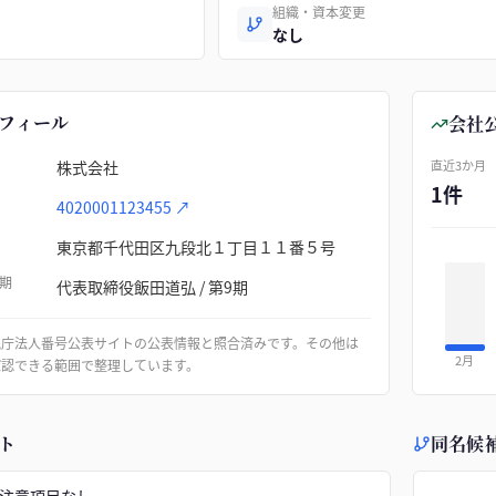
組織・資本変更
なし
フィール
会社
株式会社
直近3か月
1件
4020001123455
↗
東京都千代田区九段北１丁目１１番５号
期
代表取締役飯田道弘 / 第9期
税庁法人番号公表サイトの公表情報と照合済みです。その他は
2月
確認できる範囲で整理しています。
ト
同名候