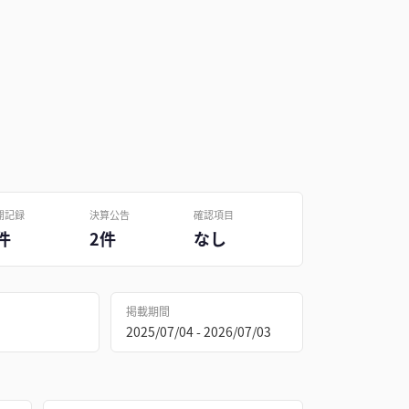
開記録
決算公告
確認項目
件
2件
なし
掲載期間
2025/07/04 - 2026/07/03