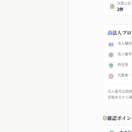
決算公告
2件
法人プロ
法人種別
法人番号
所在地
代表者・
法人番号は国
官報本文から
確認ポイン