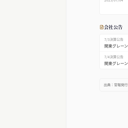
会社公告
7/3
決算公告
関東グレーン
7/4
決算公告
関東グレーン
出典：
官報発行