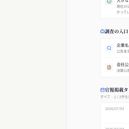
大きな
現在の
かって
調査の入口
企業名
公告本
会社公
決算公
官報掲載タ
すべて
·
2
/
2
件を
2026/07/03
2025/07/04