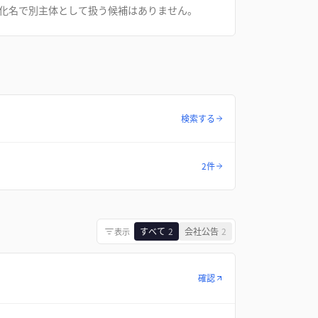
化名で別主体として扱う候補はありません。
検索する
2件
すべて
2
会社公告
2
表示
確認