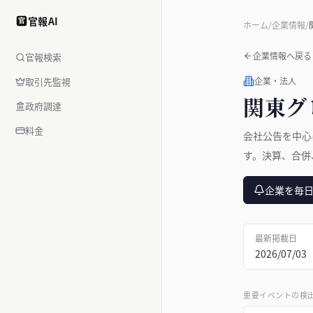
官報AI
官
ホーム
/
企業情報
/
企業情報へ戻る
官報検索
取引先監視
企業・法人
関東グ
政府調達
料金
会社公告を中心
す。決算、合併
企業を毎
最新掲載日
2026/07/03
重要イベントの検