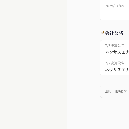
2025/07/09
会社公告
7/8
決算公告
ネクサスエナ
7/9
決算公告
ネクサスエナ
出典：
官報発行