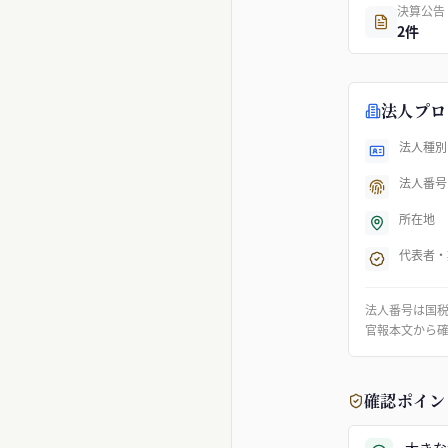
決算公告
2件
法人プロ
法人種別
法人番号
所在地
代表者・
法人番号は国
官報本文から
確認ポイン