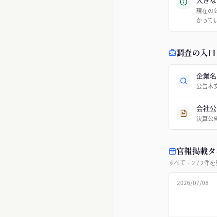
大きな
現在の
かって
調査の入口
企業名
公告本
会社公
決算公
官報掲載タ
すべて
·
2
/
2
件を
2026/07/08