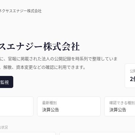
ネクサスエナジー株式会社
スエナジー株式会社
に、官報に掲載された法人の公開記録を時系列で整理していま
、解散、資本変更などの確認に利用できます。
公
2
日監視
最新種別
確認できる種別
決算公告
決算公告
出状況