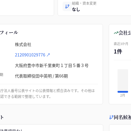
組織・資本変更
なし
フィール
会社
株式会社
直近3か月
1件
2120901029776
↗
大阪府豊中市新千里東町１丁目５番３号
期
代表取締役田中英明 / 第66期
税庁法人番号公表サイトの公表情報と照合済みです。その他は
2月
確認できる範囲で整理しています。
ト
同名候