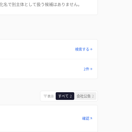
化名で別主体として扱う候補はありません。
検索する
2件
すべて
2
会社公告
2
表示
確認