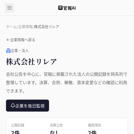
官報AI
官
ホーム
/
企業情報
/
株式会社リレア
企業情報へ戻る
企業・法人
株式会社リレア
会社公告を中心に、官報に掲載された法人の公開記録を時系列で
整理しています。決算、合併、解散、資本変更などの確認に利用
できます。
企業を毎日監視
公開記録
決算公告
確認項目
2件
なし
2件