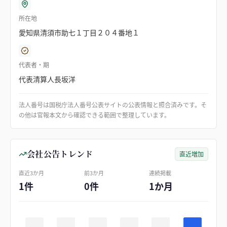
所在地
愛知県清須市助七１丁目２０４番地１
代表者・期
代表清算人長坂洋
法人番号は国税庁法人番号公表サイトの公表情報と照合済みです。そ
の他は官報本文から確認できる範囲で整理しています。
会社公告トレンド
直近増加
直近3か月
前3か月
連続掲載
1件
0件
1か月