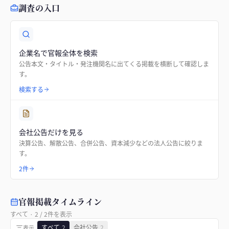
調査の入口
企業名で官報全体を検索
公告本文・タイトル・発注機関名に出てくる掲載を横断して確認しま
す。
検索する
会社公告だけを見る
決算公告、解散公告、合併公告、資本減少などの法人公告に絞りま
す。
2件
官報掲載タイムライン
すべて
·
2
/
2
件を表示
すべて
2
会社公告
2
表示