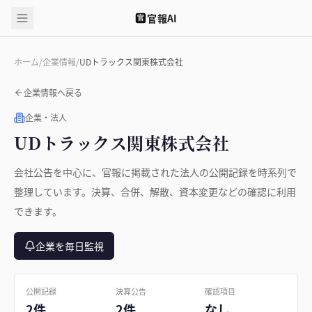
官報AI
官
ホーム
/
企業情報
/
UDトラックス関東株式会社
企業情報へ戻る
企業・法人
UDトラックス関東株式会社
会社公告を中心に、官報に掲載された法人の公開記録を時系列で
整理しています。決算、合併、解散、資本変更などの確認に利用
できます。
企業を毎日監視
公開記録
決算公告
確認項目
2件
2件
なし