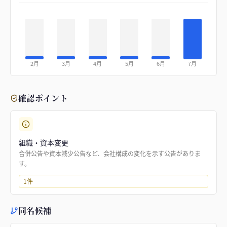
2月
3月
4月
5月
6月
7月
確認ポイント
組織・資本変更
合併公告や資本減少公告など、会社構成の変化を示す公告がありま
す。
1
件
同名候補