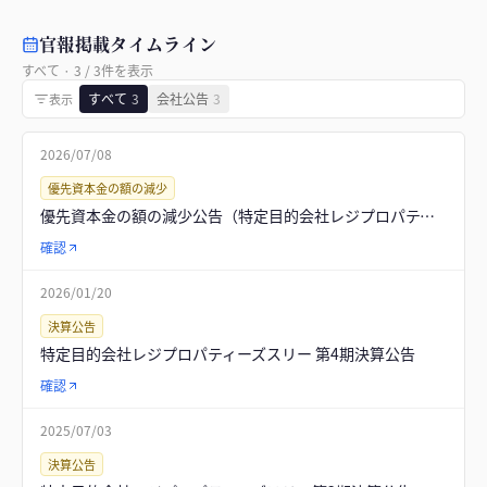
官報掲載タイムライン
すべて
·
3
/
3
件を表示
すべて
3
会社公告
3
表示
2026/07/08
優先資本金の額の減少
優先資本金の額の減少公告（特定目的会社レジプロパティーズスリー）
確認
2026/01/20
決算公告
特定目的会社レジプロパティーズスリー 第4期決算公告
確認
2025/07/03
決算公告