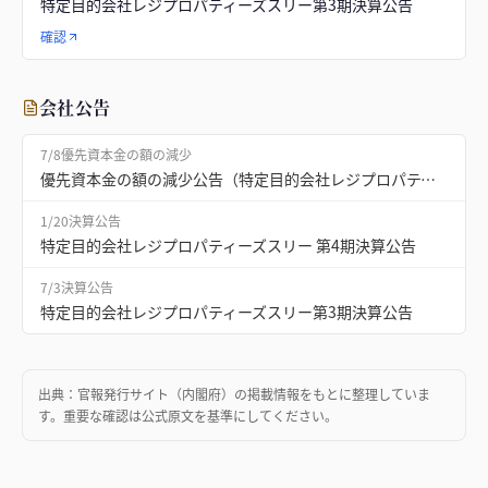
特定目的会社レジプロパティーズスリー第3期決算公告
確認
会社公告
7/8
優先資本金の額の減少
優先資本金の額の減少公告（特定目的会社レジプロパティーズスリー）
1/20
決算公告
特定目的会社レジプロパティーズスリー 第4期決算公告
7/3
決算公告
特定目的会社レジプロパティーズスリー第3期決算公告
出典：
官報発行サイト（内閣府）
の掲載情報をもとに整理していま
す。重要な確認は公式原文を基準にしてください。