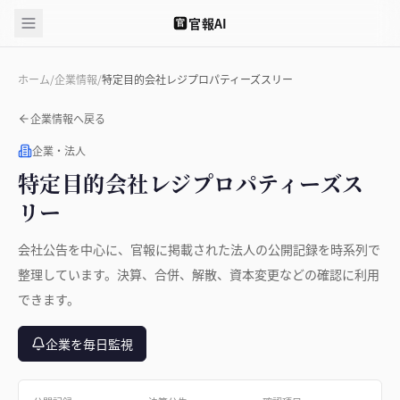
官報AI
官
ホーム
/
企業情報
/
特定目的会社レジプロパティーズスリー
企業情報へ戻る
企業・法人
特定目的会社レジプロパティーズス
リー
会社公告を中心に、官報に掲載された法人の公開記録を時系列で
整理しています。決算、合併、解散、資本変更などの確認に利用
できます。
企業を毎日監視