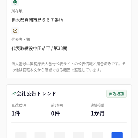
所在地
栃木県真岡市島６６７番地
代表者・期
代表取締役中田恭平 / 第38期
法人番号は国税庁法人番号公表サイトの公表情報と照合済みです。そ
の他は官報本文から確認できる範囲で整理しています。
会社公告トレンド
直近増加
直近3か月
前3か月
連続掲載
1件
0件
1か月