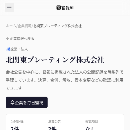
官報AI
官
ホーム
/
企業情報
/
北関東プレーティング株式会社
企業情報へ戻る
企業・法人
北関東プレーティング株式会社
会社公告を中心に、官報に掲載された法人の公開記録を時系列で
整理しています。決算、合併、解散、資本変更などの確認に利用
できます。
企業を毎日監視
公開記録
決算公告
確認項目
2件
2件
なし