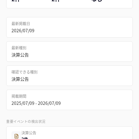
最新掲載日
2026/07/09
最新種別
決算公告
確認できる種別
決算公告
掲載期間
2025/07/09 - 2026/07/09
重要イベントの検出状況
決算公告