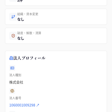
2件
組織・資本変更
なし
破産・解散・清算
なし
法人プロフィール
法人種別
株式会社
法人番号
1060001009298
↗