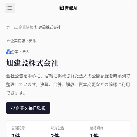
官報AI
官
ホーム
/
企業情報
/
旭建設株式会社
企業情報へ戻る
企業・法人
旭建設株式会社
会社公告を中心に、官報に掲載された法人の公開記録を時系列で
整理しています。決算、合併、解散、資本変更などの確認に利用
できます。
企業を毎日監視
公開記録
決算公告
確認項目
2件
2件
1件