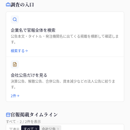
調査の入口
企業名で官報全体を検索
公告本文・タイトル・発注機関名に出てくる掲載を横断して確認しま
す。
検索する
会社公告だけを見る
決算公告、解散公告、合併公告、資本減少などの法人公告に絞りま
す。
2件
官報掲載タイムライン
すべて
·
2
/
2
件を表示
すべて
2
会社公告
2
表示