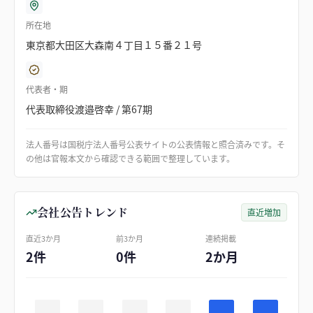
所在地
東京都大田区大森南４丁目１５番２１号
代表者・期
代表取締役渡邉啓幸 / 第67期
法人番号は国税庁法人番号公表サイトの公表情報と照合済みです。そ
の他は官報本文から確認できる範囲で整理しています。
会社公告トレンド
直近増加
直近3か月
前3か月
連続掲載
2件
0件
2か月