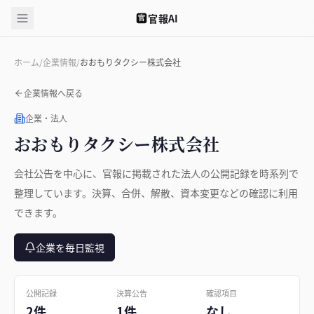
官報AI
官
ホーム
/
企業情報
/
おおもりタクシー株式会社
企業情報へ戻る
企業・法人
おおもりタクシー株式会社
会社公告を中心に、官報に掲載された法人の公開記録を時系列で
整理しています。決算、合併、解散、資本変更などの確認に利用
できます。
企業を毎日監視
公開記録
決算公告
確認項目
2件
1件
なし