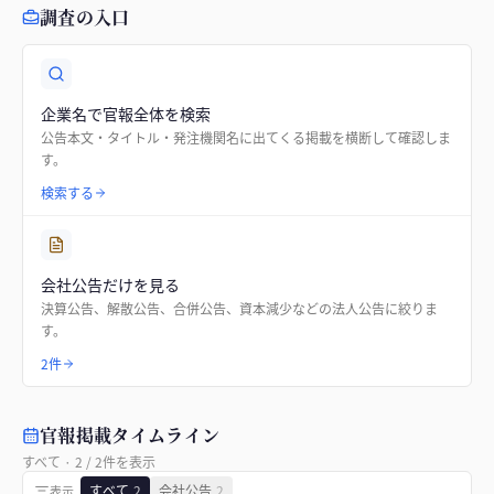
調査の入口
企業名で官報全体を検索
公告本文・タイトル・発注機関名に出てくる掲載を横断して確認しま
す。
検索する
会社公告だけを見る
決算公告、解散公告、合併公告、資本減少などの法人公告に絞りま
す。
2件
官報掲載タイムライン
すべて
·
2
/
2
件を表示
すべて
2
会社公告
2
表示