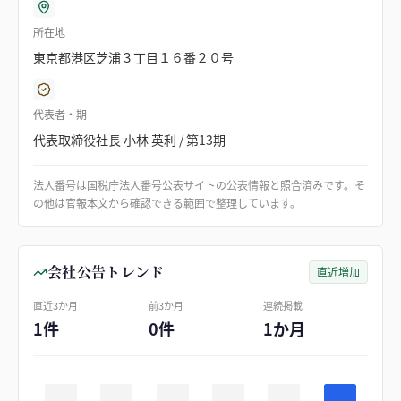
所在地
東京都港区芝浦３丁目１６番２０号
代表者・期
代表取締役社長 小林 英利 / 第13期
法人番号は国税庁法人番号公表サイトの公表情報と照合済みです。そ
の他は官報本文から確認できる範囲で整理しています。
会社公告トレンド
直近増加
直近3か月
前3か月
連続掲載
1件
0件
1か月