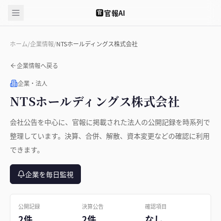
官報AI
官
ホーム
/
企業情報
/
NTSホールディングス株式会社
企業情報へ戻る
企業・法人
NTSホールディングス株式会社
会社公告を中心に、官報に掲載された法人の公開記録を時系列で
整理しています。決算、合併、解散、資本変更などの確認に利用
できます。
企業を毎日監視
公開記録
決算公告
確認項目
2件
2件
なし