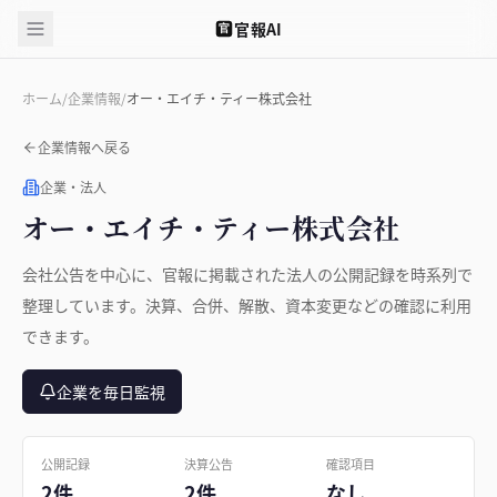
官報AI
官
ホーム
/
企業情報
/
オー・エイチ・ティー株式会社
企業情報へ戻る
企業・法人
オー・エイチ・ティー株式会社
会社公告を中心に、官報に掲載された法人の公開記録を時系列で
整理しています。決算、合併、解散、資本変更などの確認に利用
できます。
企業を毎日監視
公開記録
決算公告
確認項目
2件
2件
なし