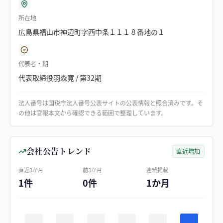
所在地
広島県福山市神辺町字西中条１１１８番地の１
代表者・期
代表取締役羽森寛 / 第32期
法人番号は国税庁法人番号公表サイトの公表情報と照合済みです。そ
の他は官報本文から確認できる範囲で整理しています。
会社公告トレンド
直近増加
直近3か月
前3か月
連続掲載
1件
0件
1か月