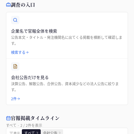
調査の入口
企業名で官報全体を検索
公告本文・タイトル・発注機関名に出てくる掲載を横断して確認しま
す。
検索する
会社公告だけを見る
決算公告、解散公告、合併公告、資本減少などの法人公告に絞りま
す。
2件
官報掲載タイムライン
すべて
·
2
/
2
件を表示
すべて
2
会社公告
2
表示