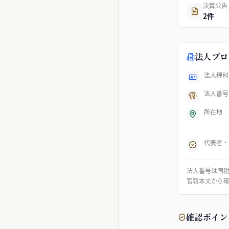
決算公告
2件
法人プロ
法人種別
法人番号
所在地
代表者・
法人番号は国
官報本文から
確認ポイン