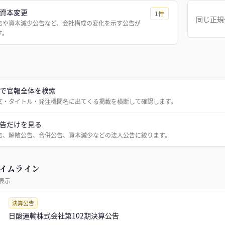
資本変更
1
件
同じ正規
告や資本減少公告など、会社構成の変化を示す公告が
す。
で官報全体を検索
文・タイトル・発注機関名に出てくる掲載を横断して確認します。
告だけを見る
告、解散公告、合併公告、資本減少などの法人公告に絞ります。
イムライン
表示
決算公告
日酸運輸株式会社第102期決算公告