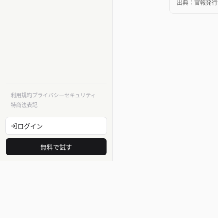
出典：
官報発行
利用規約
プライバシー
セキュリティ
特商法表記
ログイン
無料で試す
法令
法律・法令
告示