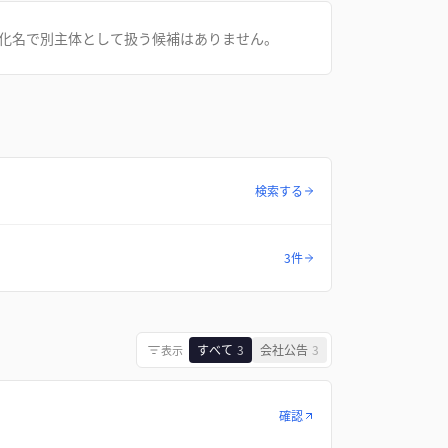
化名で別主体として扱う候補はありません。
検索する
3件
すべて
3
会社公告
3
表示
確認