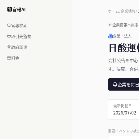
官報AI
官
ホーム
/
企業情報
/
企業情報へ戻る
官報検索
取引先監視
企業・法人
日酸運
政府調達
料金
会社公告を中心
す。決算、合併
企業を毎
最新掲載日
2026/07/02
重要イベントの検