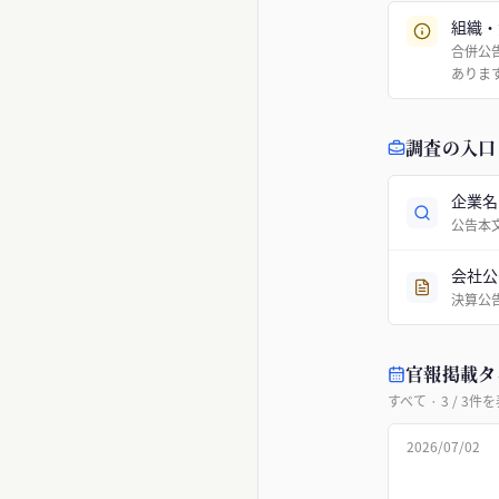
組織・
合併公
ありま
調査の入口
企業名
公告本
会社公
決算公
官報掲載タ
すべて
·
3
/
3
件を
2026/07/02