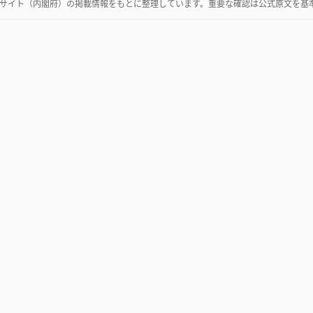
サイト（内閣府）
の掲載情報をもとに整理しています。重要な確認は公式原文を基
公告
ガイド
改正
企業情報
実務ガイド一覧
公共機関
官報とは
政府調達・入札
破産公告について
会社公告
破産公告の調べ方