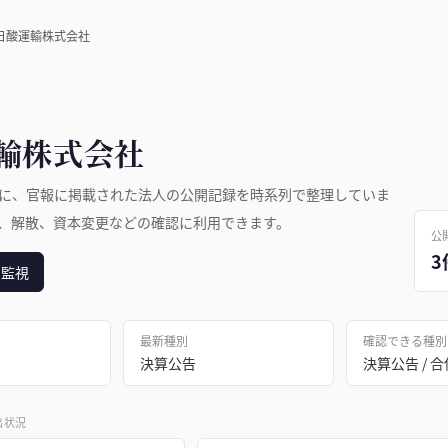
日酸運輸株式会社
輸株式会社
に、官報に掲載された法人の公開記録を時系列で整理していま
、解散、資本変更などの確認に利用できます。
公
3
日監視
最新種別
確認できる種別
決算公告
決算公告 / 
出状況