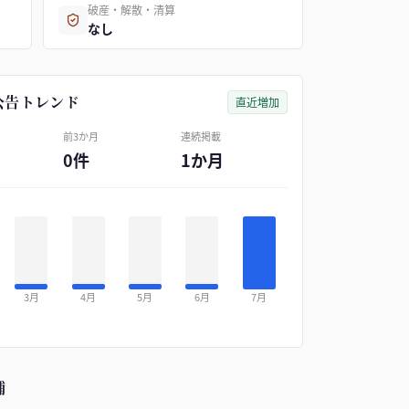
破産・解散・清算
なし
公告トレンド
直近増加
前3か月
連続掲載
0件
1か月
3月
4月
5月
6月
7月
補