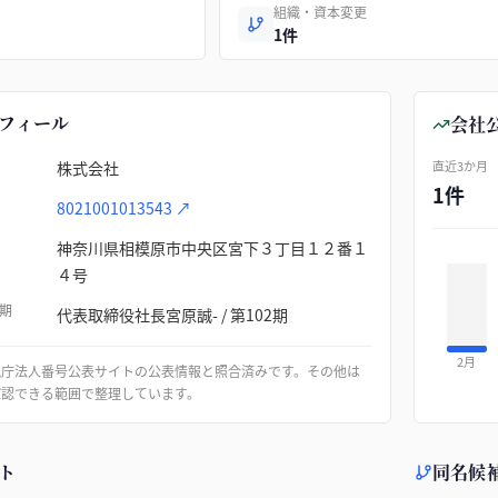
組織・資本変更
1件
フィール
会社
株式会社
直近3か月
1件
8021001013543
↗
神奈川県相模原市中央区宮下３丁目１２番１
４号
期
代表取締役社長宮原誠- / 第102期
2月
税庁法人番号公表サイトの公表情報と照合済みです。その他は
確認できる範囲で整理しています。
ト
同名候