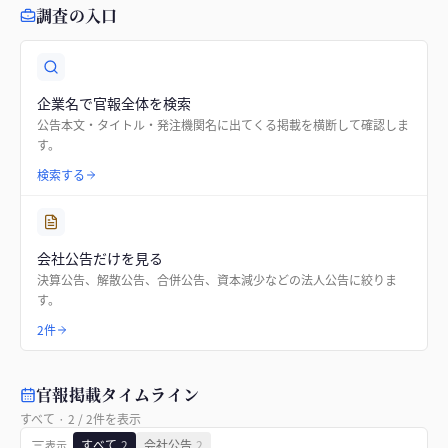
調査の入口
企業名で官報全体を検索
公告本文・タイトル・発注機関名に出てくる掲載を横断して確認しま
す。
検索する
会社公告だけを見る
決算公告、解散公告、合併公告、資本減少などの法人公告に絞りま
す。
2件
官報掲載タイムライン
すべて
·
2
/
2
件を表示
すべて
2
会社公告
2
表示