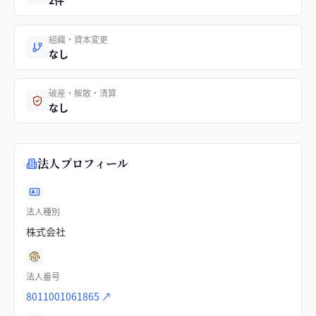
2件
組織・資本変更
なし
破産・解散・清算
なし
法人プロフィール
法人種別
株式会社
法人番号
8011001061865
↗