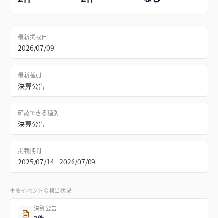
最新掲載日
2026/07/09
最新種別
決算公告
確認できる種別
決算公告
掲載期間
2025/07/14 - 2026/07/09
重要イベントの検出状況
決算公告