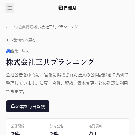
官報AI
官
ホーム
/
企業情報
/
株式会社三共プランニング
企業情報へ戻る
企業・法人
株式会社三共プランニング
会社公告を中心に、官報に掲載された法人の公開記録を時系列で
整理しています。決算、合併、解散、資本変更などの確認に利用
できます。
企業を毎日監視
公開記録
決算公告
確認項目
2件
2件
なし