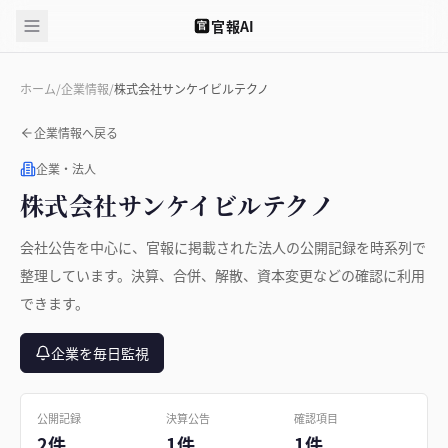
官報AI
官
ホーム
/
企業情報
/
株式会社サンケイビルテクノ
企業情報へ戻る
企業・法人
株式会社サンケイビルテクノ
会社公告を中心に、官報に掲載された法人の公開記録を時系列で
整理しています。決算、合併、解散、資本変更などの確認に利用
できます。
企業を毎日監視
公開記録
決算公告
確認項目
2件
1件
1件