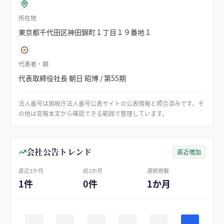
所在地
東京都千代田区神田錦町１丁目１９番地１
代表者・期
代表取締役社長 朝日 昭博 / 第55期
法人番号は国税庁法人番号公表サイトの公表情報と照合済みです。そ
の他は官報本文から確認できる範囲で整理しています。
会社公告トレンド
直近増加
直近3か月
前3か月
連続掲載
1件
0件
1か月