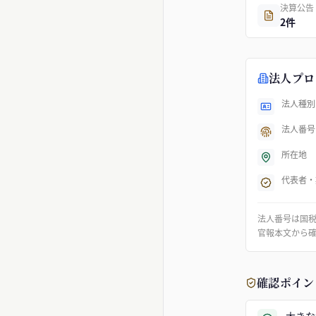
決算公告
2件
法人プロ
法人種別
法人番号
所在地
代表者・
法人番号は国
官報本文から
確認ポイン