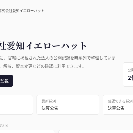
株式会社愛知イエローハット
社愛知イエローハット
に、官報に掲載された法人の公開記録を時系列で整理していま
、解散、資本変更などの確認に利用できます。
公
2
日監視
最新種別
確認できる種別
決算公告
決算公告
出状況