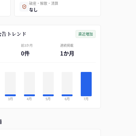
破産・解散・清算
なし
公告トレンド
直近増加
前3か月
連続掲載
0件
1か月
3月
4月
5月
6月
7月
補