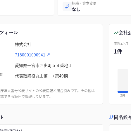
組織・資本変更
なし
フィール
会社
株式会社
直近3か月
1件
7180001090941
↗
愛知県一宮市西出町５８番地１
期
代表取締役丸山慎一 / 第49期
税庁法人番号公表サイトの公表情報と照合済みです。その他は
2月
確認できる範囲で整理しています。
ト
同名候