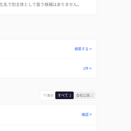
化名で別主体として扱う候補はありません。
検索する
2件
すべて
2
会社公告
2
表示
確認