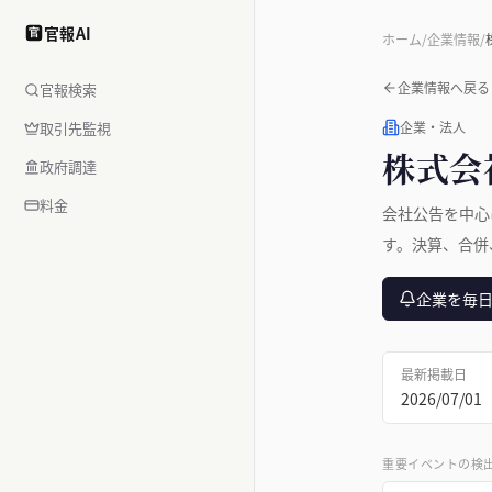
官報AI
官
ホーム
/
企業情報
/
企業情報へ戻る
官報検索
取引先監視
企業・法人
株式会
政府調達
料金
会社公告を中心
す。決算、合併
企業を毎
最新掲載日
2026/07/01
重要イベントの検