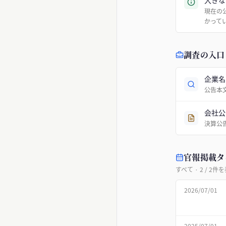
大きな
現在の
かって
調査の入口
企業名
公告本
会社公
決算公
官報掲載タ
すべて
·
2
/
2
件を
2026/07/01
2025/07/01