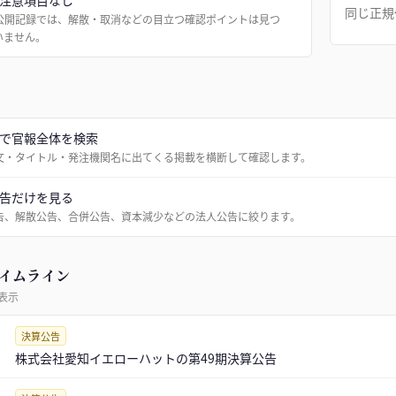
注意項目なし
同じ正規
公開記録では、解散・取消などの目立つ確認ポイントは見つ
いません。
で官報全体を検索
文・タイトル・発注機関名に出てくる掲載を横断して確認します。
告だけを見る
告、解散公告、合併公告、資本減少などの法人公告に絞ります。
イムライン
表示
決算公告
株式会社愛知イエローハットの第49期決算公告