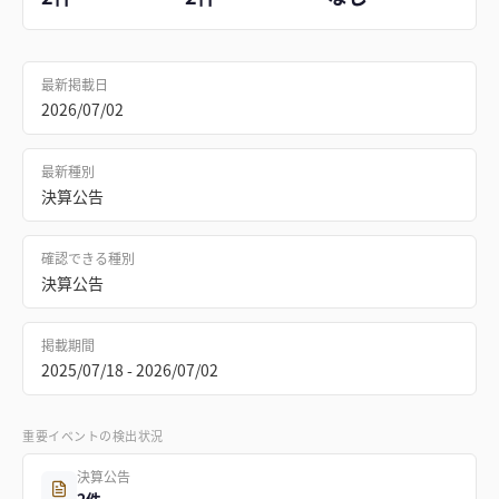
最新掲載日
2026/07/02
最新種別
決算公告
確認できる種別
決算公告
掲載期間
2025/07/18 - 2026/07/02
重要イベントの検出状況
決算公告