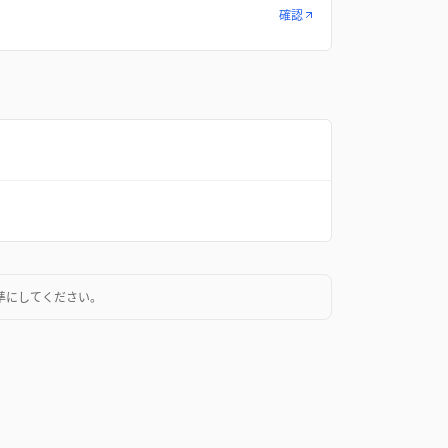
確認
準にしてください。