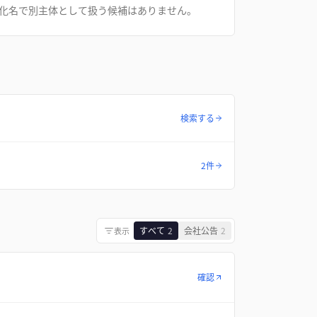
化名で別主体として扱う候補はありません。
検索する
2件
すべて
2
会社公告
2
表示
確認