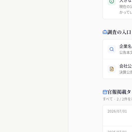
大きな
現在の
かって
調査の入口
企業名
公告本
会社公
決算公
官報掲載タ
すべて
·
2
/
2
件を
2026/07/01
2025/07/01