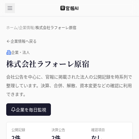
官報AI
官
ホーム
/
企業情報
/
株式会社ラフォーレ原宿
企業情報へ戻る
企業・法人
株式会社ラフォーレ原宿
会社公告を中心に、官報に掲載された法人の公開記録を時系列で
整理しています。決算、合併、解散、資本変更などの確認に利用
できます。
企業を毎日監視
公開記録
決算公告
確認項目
2件
2件
なし