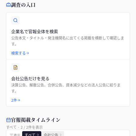
調査の入口
企業名で官報全体を検索
公告本文・タイトル・発注機関名に出てくる掲載を横断して確認しま
す。
検索する
会社公告だけを見る
決算公告、解散公告、合併公告、資本減少などの法人公告に絞りま
す。
2件
官報掲載タイムライン
すべて
·
2
/
2
件を表示
すべて
2
会社公告
2
表示