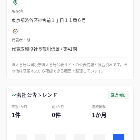
所在地
東京都渋谷区神宮前１丁目１１番６号
代表者・期
代表取締役社長荒川信雄 / 第41期
法人番号は国税庁法人番号公表サイトの公表情報と照合済みです。そ
の他は官報本文から確認できる範囲で整理しています。
会社公告トレンド
直近増加
直近3か月
前3か月
連続掲載
1件
0件
1か月