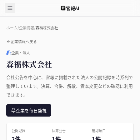
官報AI
官
ホーム
/
企業情報
/
森福株式会社
企業情報へ戻る
企業・法人
森福株式会社
会社公告を中心に、官報に掲載された法人の公開記録を時系列で
整理しています。決算、合併、解散、資本変更などの確認に利用
できます。
企業を毎日監視
公開記録
決算公告
確認項目
2件
1件
1件