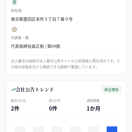
所在地
東京都墨田区本所３丁目７番９号
代表者・期
代表取締役森正樹 / 第64期
法人番号は国税庁法人番号公表サイトの公表情報と照合済みです。そ
の他は官報本文から確認できる範囲で整理しています。
会社公告トレンド
直近増加
直近3か月
前3か月
連続掲載
2件
0件
1か月