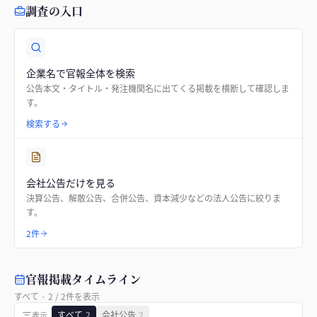
調査の入口
企業名で官報全体を検索
公告本文・タイトル・発注機関名に出てくる掲載を横断して確認しま
す。
検索する
会社公告だけを見る
決算公告、解散公告、合併公告、資本減少などの法人公告に絞りま
す。
2件
官報掲載タイムライン
すべて
·
2
/
2
件を表示
すべて
2
会社公告
2
表示