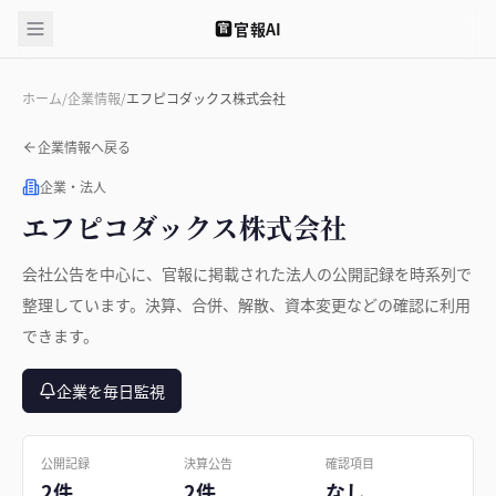
官報AI
官
ホーム
/
企業情報
/
エフピコダックス株式会社
企業情報へ戻る
企業・法人
エフピコダックス株式会社
会社公告を中心に、官報に掲載された法人の公開記録を時系列で
整理しています。決算、合併、解散、資本変更などの確認に利用
できます。
企業を毎日監視
公開記録
決算公告
確認項目
2件
2件
なし