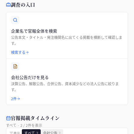
調査の入口
企業名で官報全体を検索
公告本文・タイトル・発注機関名に出てくる掲載を横断して確認しま
す。
検索する
会社公告だけを見る
決算公告、解散公告、合併公告、資本減少などの法人公告に絞りま
す。
2件
官報掲載タイムライン
すべて
·
2
/
2
件を表示
すべて
2
会社公告
2
表示