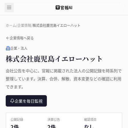
官報AI
官
ホーム
/
企業情報
/
株式会社鹿児島イエローハット
企業情報へ戻る
企業・法人
株式会社鹿児島イエローハット
会社公告を中心に、官報に掲載された法人の公開記録を時系列で
整理しています。決算、合併、解散、資本変更などの確認に利用
できます。
企業を毎日監視
公開記録
決算公告
確認項目
2件
2件
なし