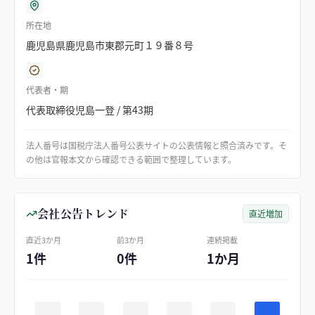
所在地
鹿児島県鹿児島市東郡元町１９番８号
代表者・期
代表取締役児島一登 / 第43期
法人番号は国税庁法人番号公表サイトの公表情報と照合済みです。そ
の他は官報本文から確認できる範囲で整理しています。
会社公告トレンド
直近増加
直近3か月
前3か月
連続掲載
1件
0件
1か月