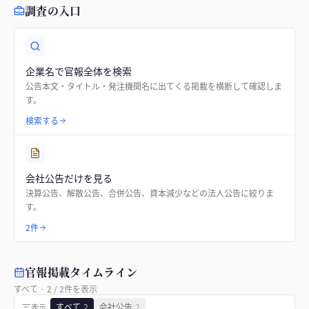
調査の入口
企業名で官報全体を検索
公告本文・タイトル・発注機関名に出てくる掲載を横断して確認しま
す。
検索する
会社公告だけを見る
決算公告、解散公告、合併公告、資本減少などの法人公告に絞りま
す。
2件
官報掲載タイムライン
すべて
·
2
/
2
件を表示
すべて
2
会社公告
2
表示