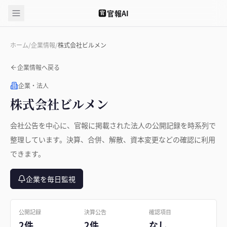
官報AI
官
ホーム
/
企業情報
/
株式会社ビルメン
企業情報へ戻る
企業・法人
株式会社ビルメン
会社公告を中心に、官報に掲載された法人の公開記録を時系列で
整理しています。決算、合併、解散、資本変更などの確認に利用
できます。
企業を毎日監視
公開記録
決算公告
確認項目
2件
2件
なし