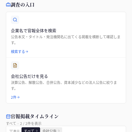
調査の入口
企業名で官報全体を検索
公告本文・タイトル・発注機関名に出てくる掲載を横断して確認しま
す。
検索する
会社公告だけを見る
決算公告、解散公告、合併公告、資本減少などの法人公告に絞りま
す。
2件
官報掲載タイムライン
すべて
·
2
/
2
件を表示
すべて
2
会社公告
2
表示