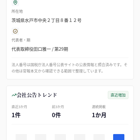
所在地
茨城県水戸市中央２丁目８番１２号
代表者・期
代表取締役田口雅一 / 第29期
法人番号は国税庁法人番号公表サイトの公表情報と照合済みです。そ
の他は官報本文から確認できる範囲で整理しています。
会社公告トレンド
直近増加
直近3か月
前3か月
連続掲載
1件
0件
1か月