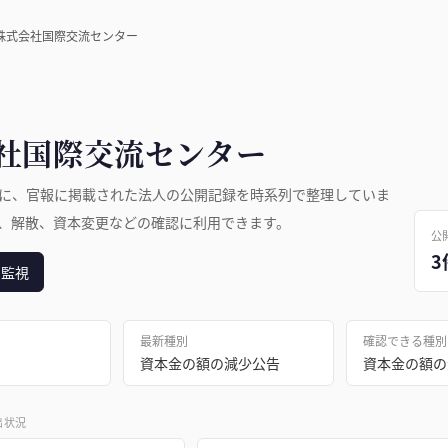
株式会社国際交流センター
社国際交流センター
に、官報に掲載された法人の公開記録を時系列で整理していま
、解散、資本変更などの確認に利用できます。
公
3
日監視
最新種別
確認できる種別
資本金の額の減少公告
出状況