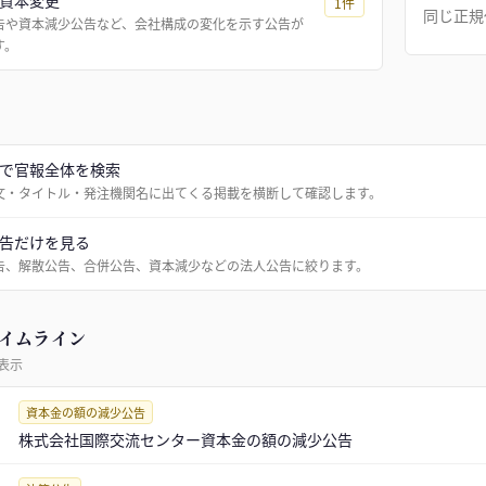
資本変更
1
件
同じ正規
告や資本減少公告など、会社構成の変化を示す公告が
す。
で官報全体を検索
文・タイトル・発注機関名に出てくる掲載を横断して確認します。
告だけを見る
告、解散公告、合併公告、資本減少などの法人公告に絞ります。
イムライン
表示
資本金の額の減少公告
株式会社国際交流センター資本金の額の減少公告