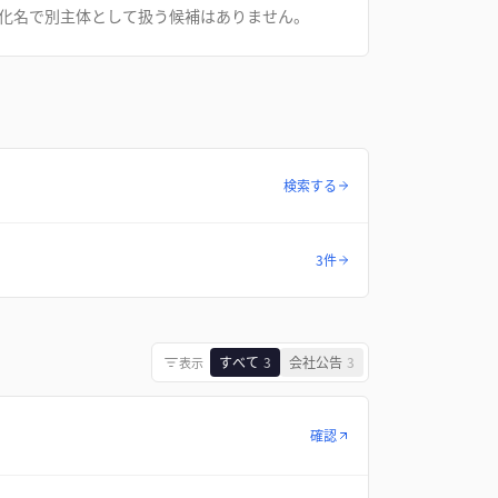
化名で別主体として扱う候補はありません。
検索する
3件
すべて
3
会社公告
3
表示
確認