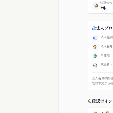
決算公告
2件
法人プロ
法人種別
法人番号
所在地
代表者・
法人番号は国
官報本文から
確認ポイン