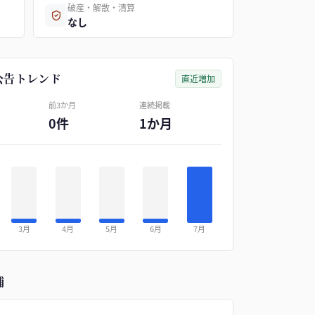
破産・解散・清算
なし
公告トレンド
直近増加
前3か月
連続掲載
0件
1か月
3月
4月
5月
6月
7月
補