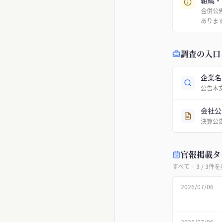
組織・
合併公
ありま
調査の入口
企業名
公告本
会社公
決算公
官報掲載タ
すべて
·
3
/
3
件を
2026/07/06
2026/07/06