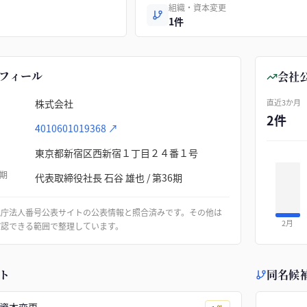
組織・資本変更
1件
フィール
会社
株式会社
直近3か月
2件
4010601019368
↗
東京都新宿区西新宿１丁目２４番１号
期
代表取締役社長 石谷 雄也 / 第36期
税庁法人番号公表サイトの公表情報と照合済みです。その他は
2月
確認できる範囲で整理しています。
ト
同名候