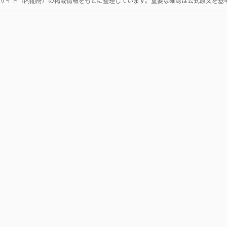
サイト（内閣府）
の掲載情報をもとに整理しています。重要な確認は公式原文を基
公告
ガイド
改正
企業情報
実務ガイド一覧
公共機関
官報とは
政府調達・入札
破産公告について
会社公告
破産公告の調べ方