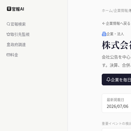
官報AI
官
ホーム
/
企業情報
/
企業情報へ戻る
官報検索
取引先監視
企業・法人
株式会
政府調達
料金
会社公告を中心
す。決算、合併
企業を毎
最新掲載日
2026/07/06
重要イベントの検