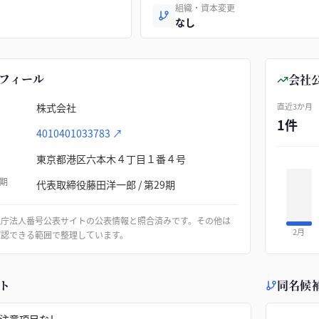
組織・資本変更
なし
フィール
会社
株式会社
直近3か月
1件
4010401033783
↗
東京都港区六本木４丁目１番４号
期
代表取締役藤田洋一郎 / 第29期
税庁法人番号公表サイトの公表情報と照合済みです。その他は
2月
確認できる範囲で整理しています。
ト
同名候