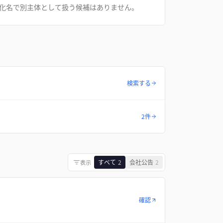
化名で別主体として扱う候補はありません。
検索する
2件
すべて
2
会社公告
2
表示
確認