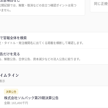
注意項目なし
同じ正規
公開記録では、解散・取消などの目立つ確認ポイントは見つ
いません。
で官報全体を検索
文・タイトル・発注機関名に出てくる掲載を横断して確認します。
告だけを見る
告、解散公告、合併公告、資本減少などの法人公告に絞ります。
イムライン
表示
決算公告
株式会社ソルパック第29期決算公告
金額:
165,490千円