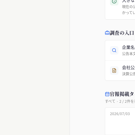
大きな
現在の
かって
調査の入口
企業名
公告本
会社公
決算公
官報掲載タ
すべて
·
2
/
2
件を
2026/07/03