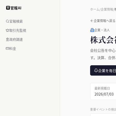
官報AI
官
ホーム
/
企業情報
/
企業情報へ戻る
官報検索
取引先監視
企業・法人
株式会
政府調達
料金
会社公告を中心
す。決算、合併
企業を毎
最新掲載日
2026/07/03
重要イベントの検