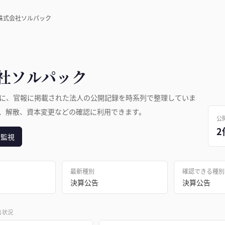
株式会社ソルパック
社ソルパック
に、官報に掲載された法人の公開記録を時系列で整理していま
、解散、資本変更などの確認に利用できます。
公
2
日監視
最新種別
確認できる種別
決算公告
決算公告
出状況