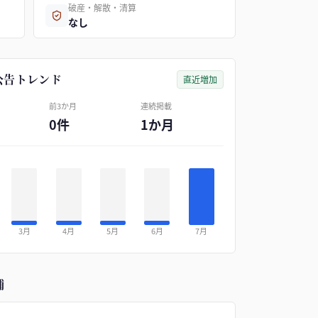
破産・解散・清算
なし
公告トレンド
直近増加
前3か月
連続掲載
0件
1か月
3月
4月
5月
6月
7月
補