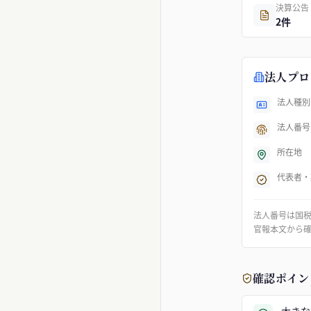
決算公告
2件
法人プロ
法人種別
法人番号
所在地
代表者・
法人番号は国
官報本文から
確認ポイン