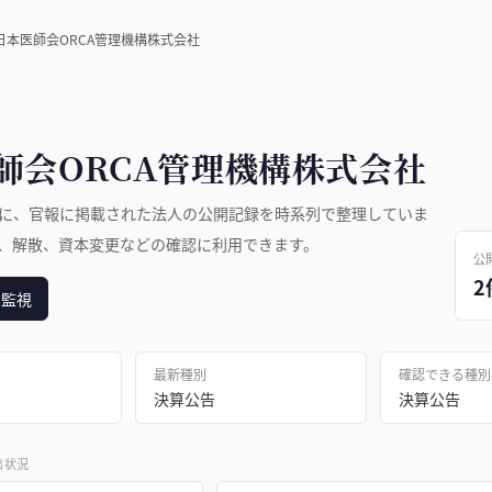
日本医師会ORCA管理機構株式会社
師会ORCA管理機構株式会社
に、官報に掲載された法人の公開記録を時系列で整理していま
、解散、資本変更などの確認に利用できます。
公
2
日監視
最新種別
確認できる種別
決算公告
決算公告
出状況