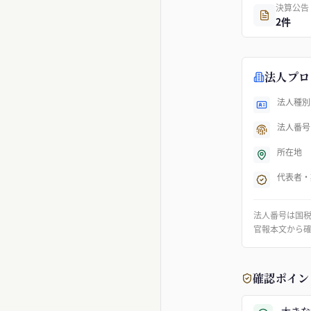
決算公告
2件
法人プロ
法人種別
法人番号
所在地
代表者・
法人番号は国
官報本文から
確認ポイン