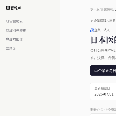
官報AI
官
ホーム
/
企業情報
/
企業情報へ戻る
官報検索
取引先監視
企業・法人
日本医
政府調達
料金
会社公告を中心
す。決算、合併
企業を毎
最新掲載日
2026/07/01
重要イベントの検