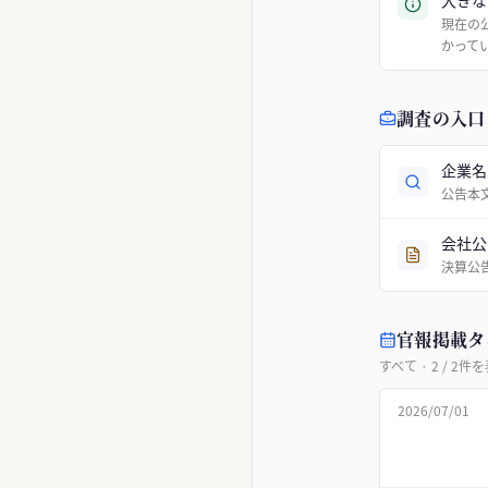
大きな
現在の
かって
調査の入口
企業名
公告本
会社公
決算公
官報掲載タ
すべて
·
2
/
2
件を
2026/07/01