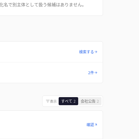
化名で別主体として扱う候補はありません。
検索する
2件
すべて
2
会社公告
2
表示
確認