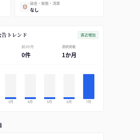
破産・解散・清算
なし
公告トレンド
直近増加
前3か月
連続掲載
0件
1か月
3月
4月
5月
6月
7月
補