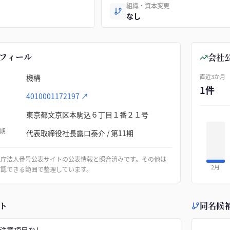
組織・資本変更
なし
フィール
会社
機構
直近3か月
1件
4010001172197
↗
東京都文京区本駒込６丁目１番２１号
期
代表取締役社長露口泰介 / 第11期
税庁法人番号公表サイトの公表情報と照合済みです。その他は
2月
確認できる範囲で整理しています。
ト
同名候