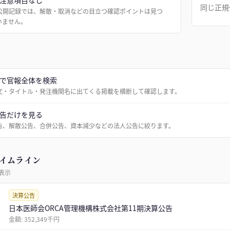
注意項目なし
同じ正規
公開記録では、解散・取消などの目立つ確認ポイントは見つ
いません。
で官報全体を検索
文・タイトル・発注機関名に出てくる掲載を横断して確認します。
告だけを見る
告、解散公告、合併公告、資本減少などの法人公告に絞ります。
イムライン
表示
決算公告
日本医師会ORCA管理機構株式会社第11期決算公告
金額:
352,349千円