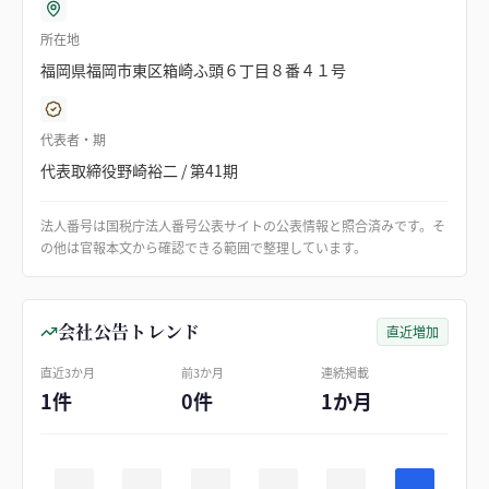
所在地
福岡県福岡市東区箱崎ふ頭６丁目８番４１号
代表者・期
代表取締役野崎裕二 / 第41期
法人番号は国税庁法人番号公表サイトの公表情報と照合済みです。そ
の他は官報本文から確認できる範囲で整理しています。
会社公告トレンド
直近増加
直近3か月
前3か月
連続掲載
1件
0件
1か月