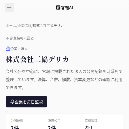
官報AI
官
ホーム
/
企業情報
/
株式会社三協デリカ
企業情報へ戻る
企業・法人
株式会社三協デリカ
会社公告を中心に、官報に掲載された法人の公開記録を時系列で
整理しています。決算、合併、解散、資本変更などの確認に利用
できます。
企業を毎日監視
公開記録
決算公告
確認項目
2件
2件
なし