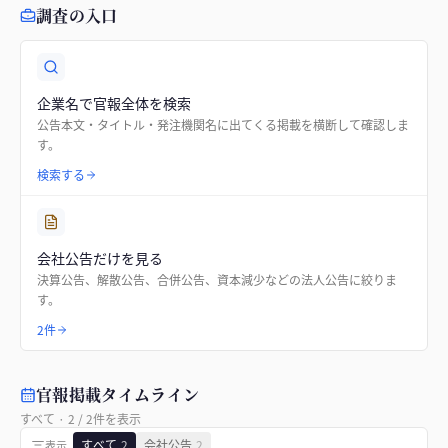
調査の入口
企業名で官報全体を検索
公告本文・タイトル・発注機関名に出てくる掲載を横断して確認しま
す。
検索する
会社公告だけを見る
決算公告、解散公告、合併公告、資本減少などの法人公告に絞りま
す。
2件
官報掲載タイムライン
すべて
·
2
/
2
件を表示
すべて
2
会社公告
2
表示