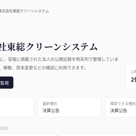
株式会社東総クリーンシステム
社東総クリーンシステム
に、官報に掲載された法人の公開記録を時系列で整理していま
、解散、資本変更などの確認に利用できます。
公
2
日監視
最新種別
確認できる種別
決算公告
決算公告
出状況