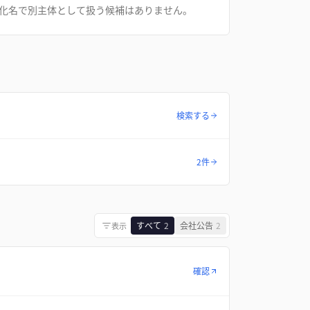
化名で別主体として扱う候補はありません。
検索する
2件
すべて
2
会社公告
2
表示
確認