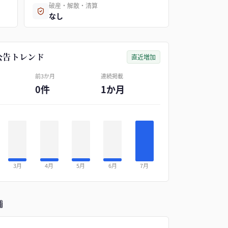
破産・解散・清算
なし
公告トレンド
直近増加
前3か月
連続掲載
0件
1か月
3月
4月
5月
6月
7月
補