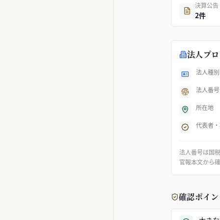
決算公告
2件
法人プロ
法人種別
法人番号
所在地
代表者・
法人番号は国
官報本文から
確認ポイン