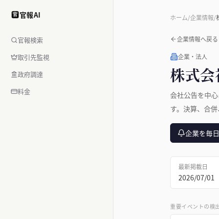
官報AI
官
ホーム
/
企業情報
/
企業情報へ戻る
官報検索
取引先監視
企業・法人
株式会
政府調達
料金
会社公告を中心
す。決算、合併
企業を毎
最新掲載日
2026/07/01
重要イベントの検