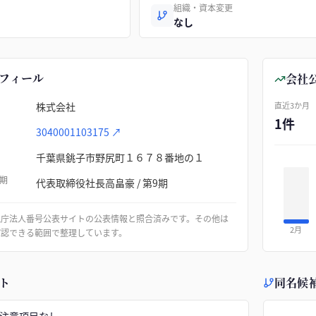
組織・資本変更
なし
フィール
会社
株式会社
直近3か月
1件
3040001103175
↗
千葉県銚子市野尻町１６７８番地の１
期
代表取締役社長高畠豪 / 第9期
税庁法人番号公表サイトの公表情報と照合済みです。その他は
2月
確認できる範囲で整理しています。
ト
同名候