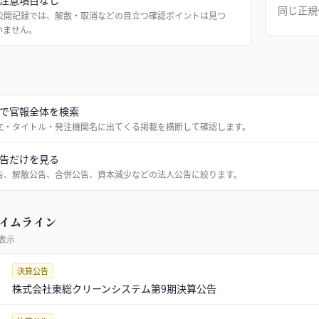
注意項目なし
同じ正規
公開記録では、解散・取消などの目立つ確認ポイントは見つ
いません。
で官報全体を検索
文・タイトル・発注機関名に出てくる掲載を横断して確認します。
告だけを見る
告、解散公告、合併公告、資本減少などの法人公告に絞ります。
イムライン
表示
決算公告
株式会社東総クリーンシステム第9期決算公告