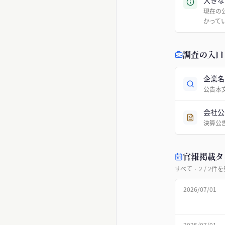
大きな
現在の
かって
調査の入口
企業名
公告本
会社公
決算公
官報掲載タ
すべて
·
2
/
2
件を
2026/07/01
2025/07/01