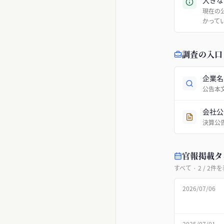
大きな
現在の
かって
調査の入口
企業名
公告本
会社公
決算公
官報掲載タ
すべて
·
2
/
2
件を
2026/07/06
2025/07/01