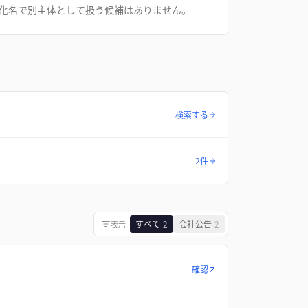
化名で別主体として扱う候補はありません。
検索する
2件
すべて
2
会社公告
2
表示
確認