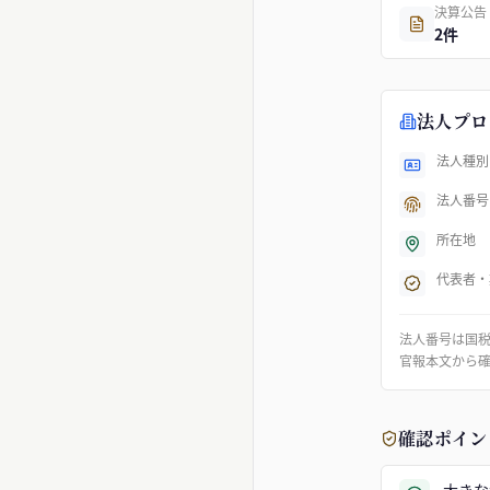
決算公告
2件
法人プロ
法人種別
法人番号
所在地
代表者・
法人番号は国
官報本文から
確認ポイン