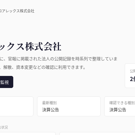
コアレックス株式会社
ックス株式会社
に、官報に掲載された法人の公開記録を時系列で整理していま
、解散、資本変更などの確認に利用できます。
公
2
日監視
最新種別
確認できる種別
決算公告
決算公告
出状況