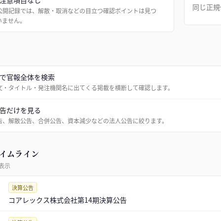
注意項目なし
同じ正規
公開記録では、解散・取消などの目立つ確認ポイントは見つ
いません。
で官報全体を検索
文・タイトル・発注機関名に出てくる掲載を横断して確認します。
告だけを見る
告、解散公告、合併公告、資本減少などの法人公告に絞ります。
イムライン
表示
決算公告
コアレックス株式会社第14期決算公告