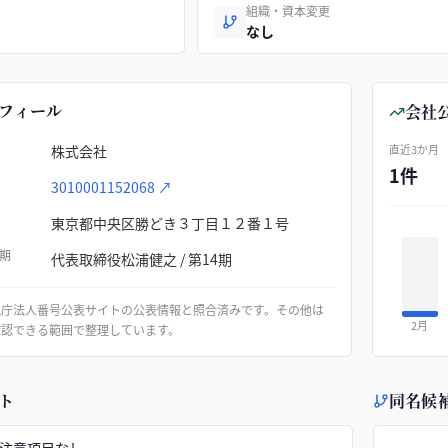
組織・資本変更
なし
フィール
会社
株式会社
直近3か月
1件
3010001152068
↗
東京都中央区勝どき３丁目１２番１号
期
代表取締役松浦健之 / 第14期
税庁法人番号公表サイトの公表情報と照合済みです。その他は
2月
確認できる範囲で整理しています。
ト
同名候