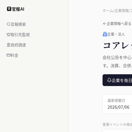
官報AI
官
ホーム
/
企業情報
/
企業情報へ戻る
官報検索
取引先監視
企業・法人
コアレ
政府調達
料金
会社公告を中心
す。決算、合併
企業を毎
最新掲載日
2026/07/06
重要イベントの検