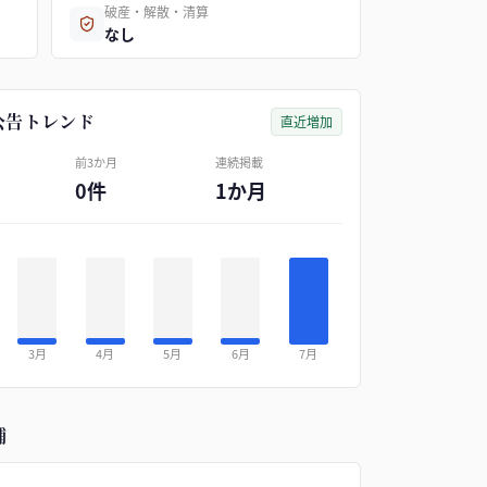
破産・解散・清算
なし
公告トレンド
直近増加
前3か月
連続掲載
0件
1か月
3月
4月
5月
6月
7月
補