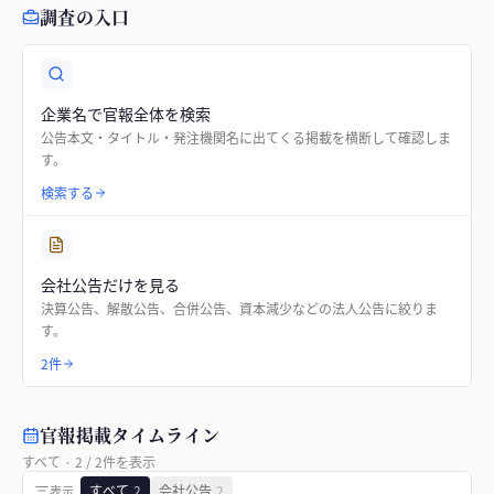
調査の入口
企業名で官報全体を検索
公告本文・タイトル・発注機関名に出てくる掲載を横断して確認しま
す。
検索する
会社公告だけを見る
決算公告、解散公告、合併公告、資本減少などの法人公告に絞りま
す。
2件
官報掲載タイムライン
すべて
·
2
/
2
件を表示
すべて
2
会社公告
2
表示