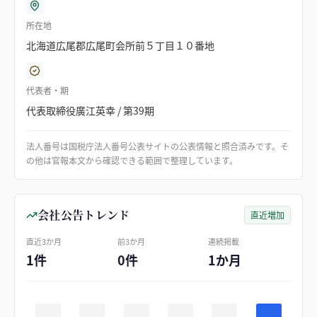
所在地
北海道広尾郡広尾町会所前５丁目１０番地
代表者・期
代表取締役廣江英幸 / 第39期
法人番号は国税庁法人番号公表サイトの公表情報と照合済みです。そ
の他は官報本文から確認できる範囲で整理しています。
会社公告トレンド
直近増加
直近3か月
前3か月
連続掲載
1件
0件
1か月