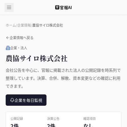
官報AI
官
ホーム
/
企業情報
/
農協サイロ株式会社
企業情報へ戻る
企業・法人
農協サイロ株式会社
会社公告を中心に、官報に掲載された法人の公開記録を時系列で
整理しています。決算、合併、解散、資本変更などの確認に利用
できます。
企業を毎日監視
公開記録
決算公告
確認項目
2件
2件
なし