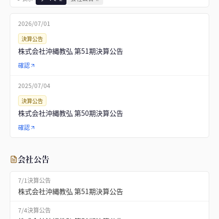
2026/07/01
決算公告
株式会社沖縄教弘 第51期決算公告
確認
2025/07/04
決算公告
株式会社沖縄教弘 第50期決算公告
確認
会社公告
7/1
決算公告
株式会社沖縄教弘 第51期決算公告
7/4
決算公告