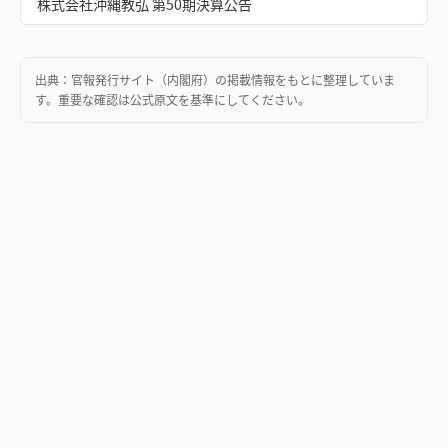
株式会社沖縄教弘 第50期決算公告
出典：
官報発行サイト（内閣府）
の掲載情報をもとに整理していま
す。重要な確認は公式原文を基準にしてください。