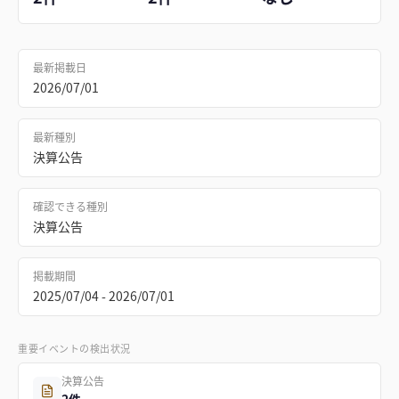
最新掲載日
2026/07/01
最新種別
決算公告
確認できる種別
決算公告
掲載期間
2025/07/04 - 2026/07/01
重要イベントの検出状況
決算公告