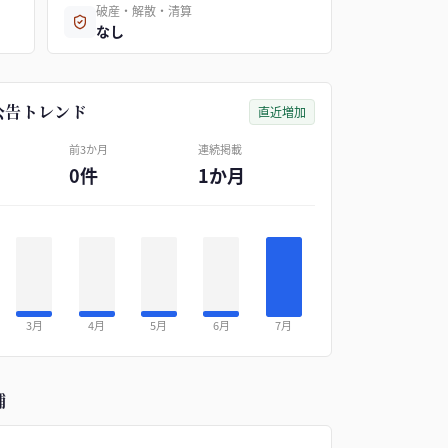
破産・解散・清算
なし
公告トレンド
直近増加
前3か月
連続掲載
0件
1か月
3月
4月
5月
6月
7月
補