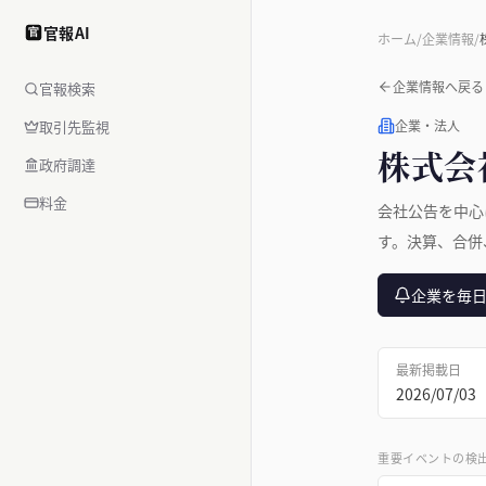
官報AI
官
ホーム
/
企業情報
/
企業情報へ戻る
官報検索
取引先監視
企業・法人
株式会
政府調達
料金
会社公告を中心
す。決算、合併
企業を毎
最新掲載日
2026/07/03
重要イベントの検