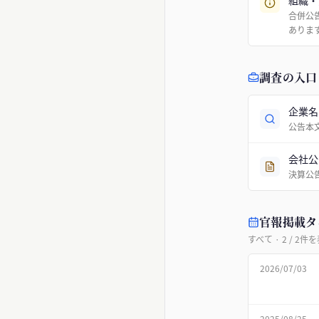
組織・
合併公
ありま
調査の入口
企業名
公告本
会社公
決算公
官報掲載タ
すべて
·
2
/
2
件を
2026/07/03
2025/08/25