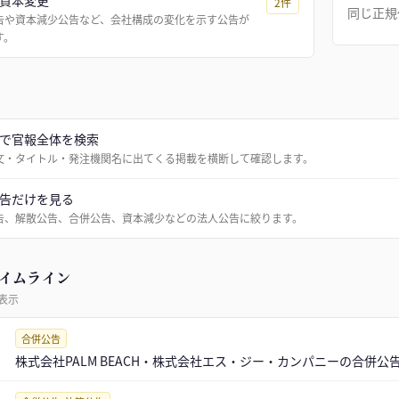
資本変更
2
件
同じ正規
告や資本減少公告など、会社構成の変化を示す公告が
す。
で官報全体を検索
文・タイトル・発注機関名に出てくる掲載を横断して確認します。
告だけを見る
告、解散公告、合併公告、資本減少などの法人公告に絞ります。
イムライン
表示
合併公告
株式会社PALM BEACH・株式会社エス・ジー・カンパニーの合併公