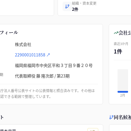
組織・資本変更
2件
フィール
会社
株式会社
直近3か月
1件
2290001011858
↗
福岡県福岡市中央区平和３丁目９番２０号
期
代表取締役 藤 隆次郎 / 第23期
税庁法人番号公表サイトの公表情報と照合済みです。その他は
2月
確認できる範囲で整理しています。
ト
同名候