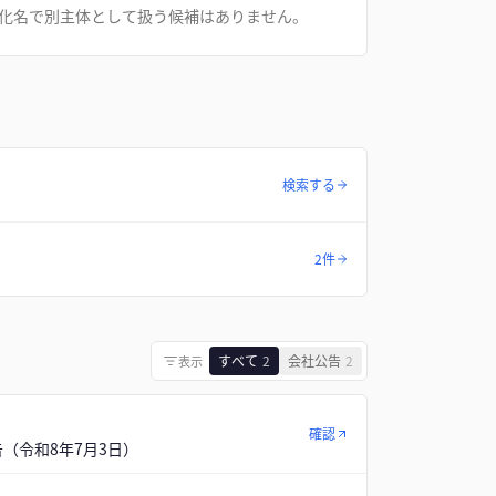
化名で別主体として扱う候補はありません。
検索する
2件
すべて
2
会社公告
2
表示
確認
告（令和8年7月3日）