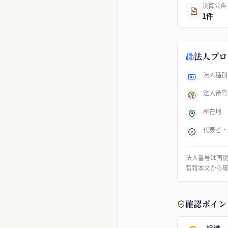
決算公告
1件
法人プロ
法人種別
法人番号
所在地
代表者・
法人番号は国
官報本文から
確認ポイン