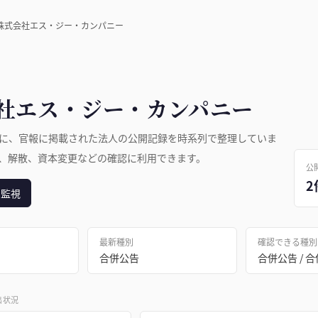
株式会社エス・ジー・カンパニー
社エス・ジー・カンパニー
に、官報に掲載された法人の公開記録を時系列で整理していま
、解散、資本変更などの確認に利用できます。
公
2
日監視
最新種別
確認できる種別
合併公告
出状況