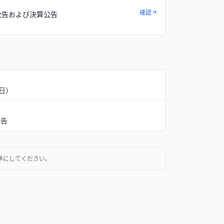
確認
公告および決算公告
3日）
公告
準にしてください。