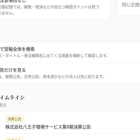
注意項目なし
同じ正規
公開記録では、解散・取消などの目立つ確認ポイントは見つ
いません。
で官報全体を検索
文・タイトル・発注機関名に出てくる掲載を横断して確認します。
告だけを見る
告、解散公告、合併公告、資本減少などの法人公告に絞ります。
イムライン
表示
決算公告
株式会社八王子環境サービス第8期決算公告