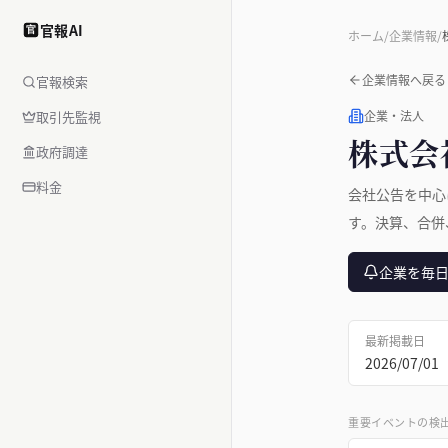
官報AI
官
ホーム
/
企業情報
/
企業情報へ戻る
官報検索
取引先監視
企業・法人
株式会
政府調達
料金
会社公告を中心
す。決算、合併
企業を毎
最新掲載日
2026/07/01
重要イベントの検