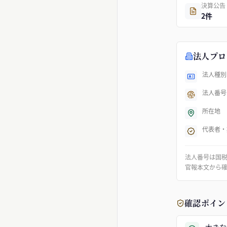
決算公告
2件
法人プロ
法人種別
法人番号
所在地
代表者・
法人番号は国
官報本文から
確認ポイン