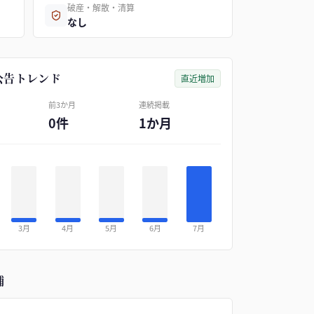
破産・解散・清算
なし
公告トレンド
直近増加
前3か月
連続掲載
0件
1か月
3月
4月
5月
6月
7月
補