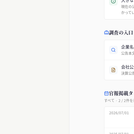
大きな
現在の
かって
調査の入口
企業名
公告本
会社公
決算公
官報掲載タ
すべて
·
2
/
2
件を
2026/07/01
2025/07/01