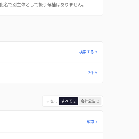
化名で別主体として扱う候補はありません。
検索する
2件
すべて
2
会社公告
2
表示
確認