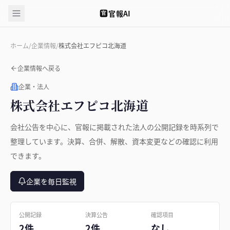
官報AI
官
ホーム
/
企業情報
/
株式会社エフピコ北海道
企業情報へ戻る
企業・法人
株式会社エフピコ北海道
会社公告を中心に、官報に掲載された法人の公開記録を時系列で
整理しています。決算、合併、解散、資本変更などの確認に利用
できます。
企業を毎日監視
公開記録
決算公告
確認項目
2件
2件
なし