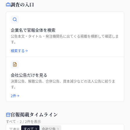
調査の入口
企業名で官報全体を検索
公告本文・タイトル・発注機関名に出てくる掲載を横断して確認しま
す。
検索する
会社公告だけを見る
決算公告、解散公告、合併公告、資本減少などの法人公告に絞りま
す。
2件
官報掲載タイムライン
すべて
·
2
/
2
件を表示
すべて
2
会社公告
2
表示