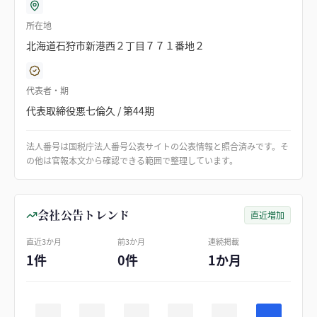
所在地
北海道石狩市新港西２丁目７７１番地２
代表者・期
代表取締役悪七倫久 / 第44期
法人番号は国税庁法人番号公表サイトの公表情報と照合済みです。そ
の他は官報本文から確認できる範囲で整理しています。
会社公告トレンド
直近増加
直近3か月
前3か月
連続掲載
1件
0件
1か月