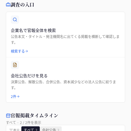
調査の入口
企業名で官報全体を検索
公告本文・タイトル・発注機関名に出てくる掲載を横断して確認しま
す。
検索する
会社公告だけを見る
決算公告、解散公告、合併公告、資本減少などの法人公告に絞りま
す。
2件
官報掲載タイムライン
すべて
·
2
/
2
件を表示
すべて
2
会社公告
2
表示