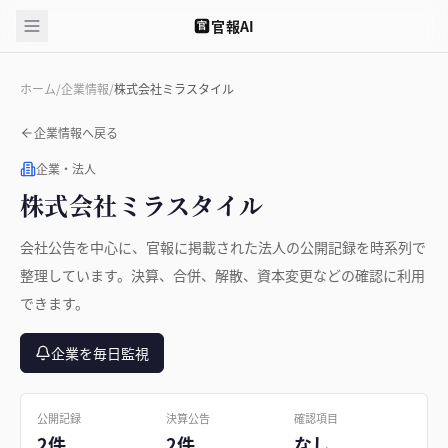
官報AI
官
ホーム
/
企業情報
/
株式会社ミラスタイル
企業情報へ戻る
企業・法人
株式会社ミラスタイル
会社公告を中心に、官報に掲載された法人の公開記録を時系列で
整理しています。決算、合併、解散、資本変更などの確認に利用
できます。
企業を毎日監視
公開記録
決算公告
確認項目
2件
2件
なし