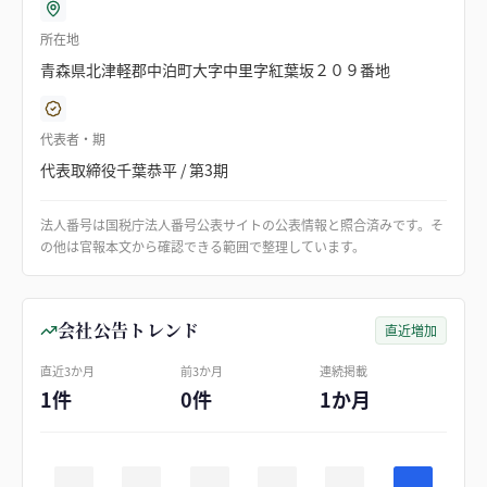
所在地
青森県北津軽郡中泊町大字中里字紅葉坂２０９番地
代表者・期
代表取締役千葉恭平 / 第3期
法人番号は国税庁法人番号公表サイトの公表情報と照合済みです。そ
の他は官報本文から確認できる範囲で整理しています。
会社公告トレンド
直近増加
直近3か月
前3か月
連続掲載
1件
0件
1か月