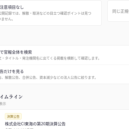
注意項目なし
同じ正規
公開記録では、解散・取消などの目立つ確認ポイントは見つ
いません。
で官報全体を検索
文・タイトル・発注機関名に出てくる掲載を横断して確認します。
告だけを見る
告、解散公告、合併公告、資本減少などの法人公告に絞ります。
イムライン
表示
決算公告
株式会社CI東海の第20期決算公告