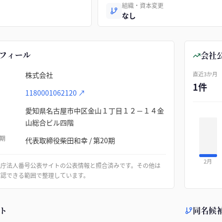
組織・資本変更
なし
フィール
会社
株式会社
直近3か月
1件
1180001062120
↗
愛知県名古屋市中区金山１丁目１２－１４金
山総合ビル四階
期
代表取締役柴田和幸 / 第20期
2月
税庁法人番号公表サイトの公表情報と照合済みです。その他は
確認できる範囲で整理しています。
ト
同名候