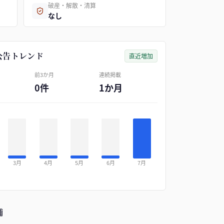
破産・解散・清算
なし
公告トレンド
直近増加
前3か月
連続掲載
0件
1か月
3月
4月
5月
6月
7月
補