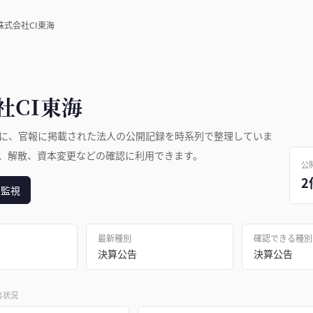
株式会社CI東海
社CI東海
に、官報に掲載された法人の公開記録を時系列で整理していま
、解散、資本変更などの確認に利用できます。
公
2
日監視
最新種別
確認できる種別
決算公告
決算公告
出状況