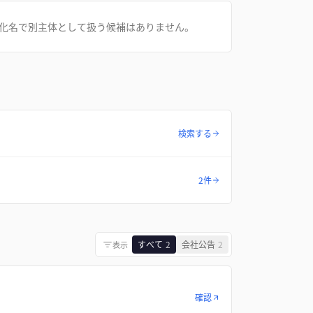
化名で別主体として扱う候補はありません。
検索する
2件
すべて
2
会社公告
2
表示
確認