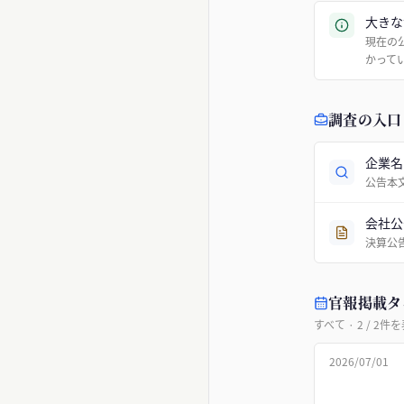
大きな
現在の
かって
調査の入口
企業名
公告本
会社公
決算公
官報掲載タ
すべて
·
2
/
2
件を
2026/07/01