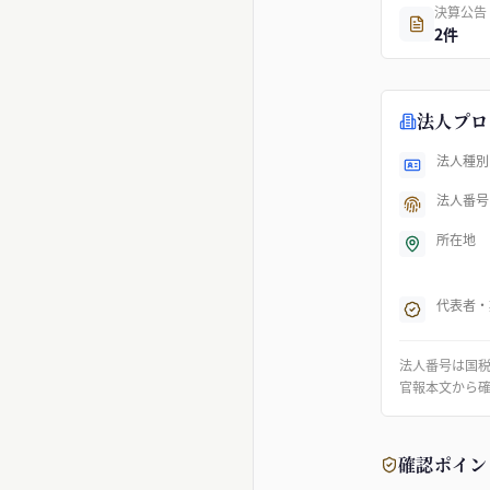
決算公告
2件
法人プロ
法人種別
法人番号
所在地
代表者・
法人番号は国
官報本文から
確認ポイン