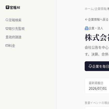
官報AI
官
ホーム
/
企業情報
/
企業情報へ戻る
官報検索
取引先監視
企業・法人
株式会
政府調達
料金
会社公告を中心
す。決算、合併
企業を毎
最新掲載日
2026/07/01
重要イベントの検