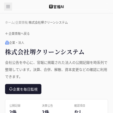
官報AI
官
ホーム
/
企業情報
/
株式会社堺クリーンシステム
企業情報へ戻る
企業・法人
株式会社堺クリーンシステム
会社公告を中心に、官報に掲載された法人の公開記録を時系列で
整理しています。決算、合併、解散、資本変更などの確認に利用
できます。
企業を毎日監視
公開記録
決算公告
確認項目
2件
2件
なし