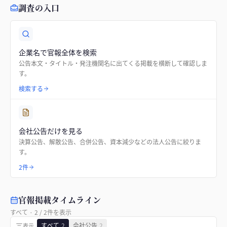
調査の入口
企業名で官報全体を検索
公告本文・タイトル・発注機関名に出てくる掲載を横断して確認しま
す。
検索する
会社公告だけを見る
決算公告、解散公告、合併公告、資本減少などの法人公告に絞りま
す。
2件
官報掲載タイムライン
すべて
·
2
/
2
件を表示
すべて
2
会社公告
2
表示