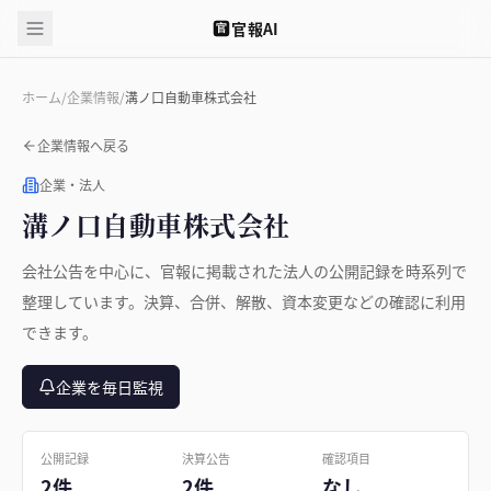
官報AI
官
ホーム
/
企業情報
/
溝ノ口自動車株式会社
企業情報へ戻る
企業・法人
溝ノ口自動車株式会社
会社公告を中心に、官報に掲載された法人の公開記録を時系列で
整理しています。決算、合併、解散、資本変更などの確認に利用
できます。
企業を毎日監視
公開記録
決算公告
確認項目
2件
2件
なし