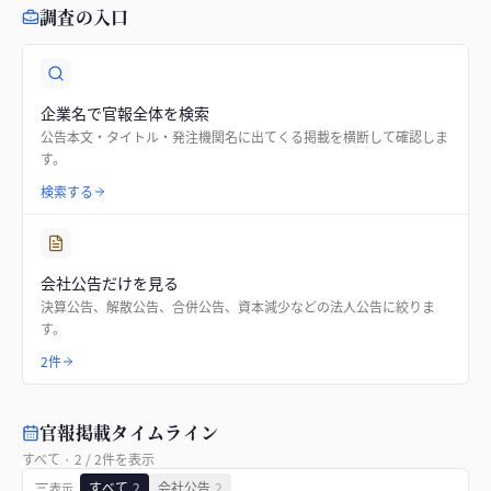
調査の入口
企業名で官報全体を検索
公告本文・タイトル・発注機関名に出てくる掲載を横断して確認しま
す。
検索する
会社公告だけを見る
決算公告、解散公告、合併公告、資本減少などの法人公告に絞りま
す。
2件
官報掲載タイムライン
すべて
·
2
/
2
件を表示
すべて
2
会社公告
2
表示