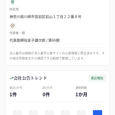
所在地
神奈川県川崎市宮前区初山１丁目２２番８号
代表者・期
代表取締役金子謙次郎 / 第66期
法人番号は国税庁法人番号公表サイトの公表情報と照合済みです。そ
の他は官報本文から確認できる範囲で整理しています。
会社公告トレンド
直近増加
直近3か月
前3か月
連続掲載
1件
0件
1か月