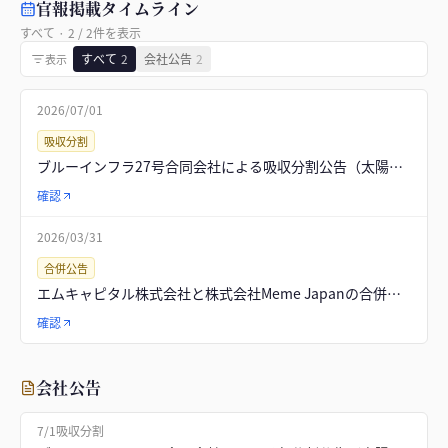
官報掲載タイムライン
すべて
·
2
/
2
件を表示
すべて
2
会社公告
2
表示
2026/07/01
吸収分割
ブルーインフラ27号合同会社による吸収分割公告（太陽光発電事業）
確認
2026/03/31
合併公告
エムキャピタル株式会社と株式会社Meme Japanの合併公告（9件）
確認
会社公告
7/1
吸収分割