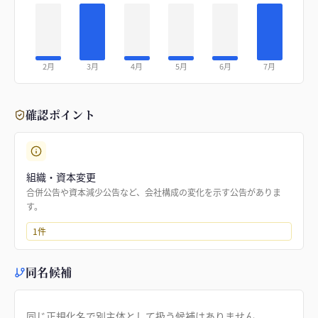
2月
3月
4月
5月
6月
7月
確認ポイント
組織・資本変更
合併公告や資本減少公告など、会社構成の変化を示す公告がありま
す。
1
件
同名候補
同じ正規化名で別主体として扱う候補はありません。