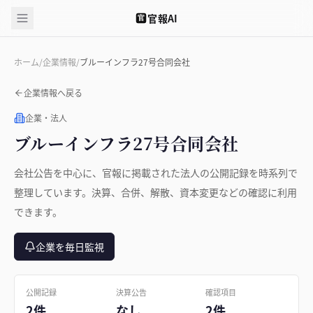
官報AI
官
ホーム
/
企業情報
/
ブルーインフラ27号合同会社
企業情報へ戻る
企業・法人
ブルーインフラ27号合同会社
会社公告を中心に、官報に掲載された法人の公開記録を時系列で
整理しています。決算、合併、解散、資本変更などの確認に利用
できます。
企業を毎日監視
公開記録
決算公告
確認項目
2件
なし
2件