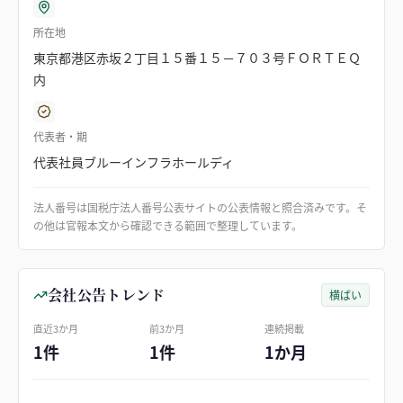
所在地
東京都港区赤坂２丁目１５番１５－７０３号ＦＯＲＴＥＱ
内
代表者・期
代表社員ブルーインフラホールディ
法人番号は国税庁法人番号公表サイトの公表情報と照合済みです。そ
の他は官報本文から確認できる範囲で整理しています。
会社公告トレンド
横ばい
直近3か月
前3か月
連続掲載
1件
1件
1か月