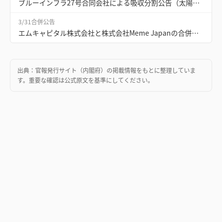
ブルーインフラ27号合同会社による吸収分割公告（太陽光発電事業）
3/31
合併公告
エムキャピタル株式会社と株式会社Meme Japanの合併公告（9件）
出典：
官報発行サイト（内閣府）
の掲載情報をもとに整理していま
す。重要な確認は公式原文を基準にしてください。