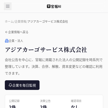
官報AI
官
ホーム
/
企業情報
/
アジアカーゴサービス株式会社
企業情報へ戻る
企業・法人
アジアカーゴサービス株式会社
会社公告を中心に、官報に掲載された法人の公開記録を時系列で
整理しています。決算、合併、解散、資本変更などの確認に利用
できます。
企業を毎日監視
公開記録
決算公告
確認項目
2件
2件
なし