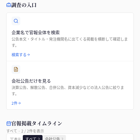
調査の入口
企業名で官報全体を検索
公告本文・タイトル・発注機関名に出てくる掲載を横断して確認しま
す。
検索する
会社公告だけを見る
決算公告、解散公告、合併公告、資本減少などの法人公告に絞りま
す。
2件
官報掲載タイムライン
すべて
·
2
/
2
件を表示
すべて
2
会社公告
2
表示