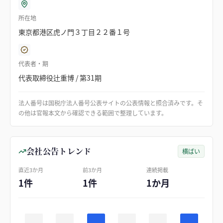
所在地
東京都港区虎ノ門３丁目２２番１号
代表者・期
代表取締役辻重博 / 第31期
法人番号は国税庁法人番号公表サイトの公表情報と照合済みです。そ
の他は官報本文から確認できる範囲で整理しています。
会社公告トレンド
横ばい
直近3か月
前3か月
連続掲載
1件
1件
1か月