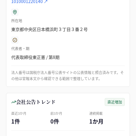
1010001220140
↗
所在地
東京都中央区日本橋浜町３丁目３番２号
代表者・期
代表取締役東正憲 / 第8期
法人番号は国税庁法人番号公表サイトの公表情報と照合済みです。そ
の他は官報本文から確認できる範囲で整理しています。
会社公告トレンド
直近増加
直近3か月
前3か月
連続掲載
1件
0件
1か月