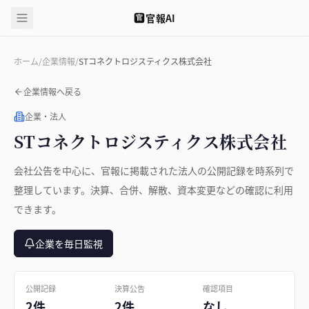
官報AI
官
ホーム
/
企業情報
/
STコネクトロジスティクス株式会社
企業情報へ戻る
企業・法人
STコネクトロジスティクス株式会社
会社公告を中心に、官報に掲載された法人の公開記録を時系列で
整理しています。決算、合併、解散、資本変更などの確認に利用
できます。
企業を毎日監視
公開記録
決算公告
確認項目
2件
2件
なし