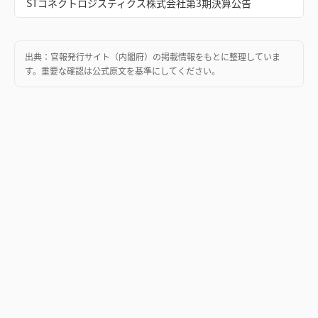
STコネクトロジスティクス株式会社第3期決算公告
出典：
官報発行サイト（内閣府）
の掲載情報をもとに整理していま
す。重要な確認は公式原文を基準にしてください。