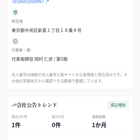
7010601059997
↗
所在地
東京都中央区新富１丁目１８番８号
代表者・期
代表取締役 岡村 仁彦 / 第5期
法人番号は国税庁法人番号公表サイトの公表情報と照合済みです。そ
の他は官報本文から確認できる範囲で整理しています。
会社公告トレンド
直近増加
直近3か月
前3か月
連続掲載
1件
0件
1か月