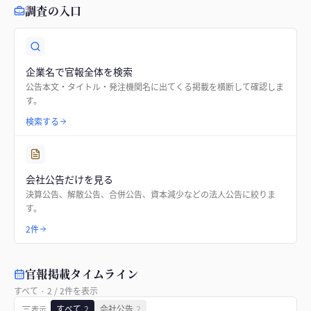
調査の入口
企業名で官報全体を検索
公告本文・タイトル・発注機関名に出てくる掲載を横断して確認しま
す。
検索する
会社公告だけを見る
決算公告、解散公告、合併公告、資本減少などの法人公告に絞りま
す。
2件
官報掲載タイムライン
すべて
·
2
/
2
件を表示
すべて
2
会社公告
2
表示