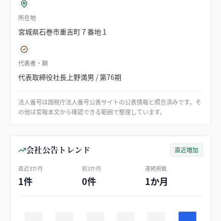
所在地
宮城県石巻市重吉町７番地１
代表者・期
代表取締役社長上野満男 / 第76期
法人番号は国税庁法人番号公表サイトの公表情報と照合済みです。そ
の他は官報本文から確認できる範囲で整理しています。
会社公告トレンド
直近増加
直近3か月
前3か月
連続掲載
1件
0件
1か月