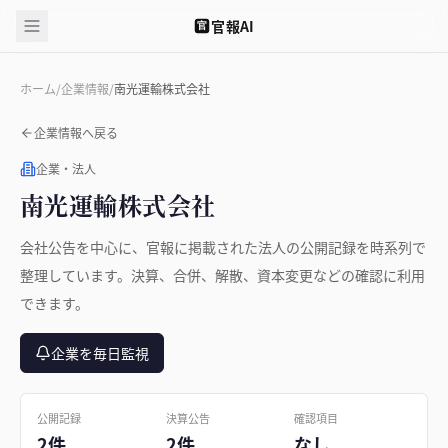
官報AI
官
ホーム
/
企業情報
/
南光運輸株式会社
企業情報へ戻る
企業・法人
南光運輸株式会社
会社公告を中心に、官報に掲載された法人の公開記録を時系列で
整理しています。決算、合併、解散、資本変更などの確認に利用
できます。
企業を毎日監視
公開記録
決算公告
確認項目
2件
2件
なし