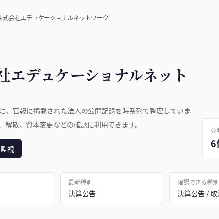
株式会社エデュケーショナルネットワーク
社エデュケーショナルネット
に、官報に掲載された法人の公開記録を時系列で整理していま
、解散、資本変更などの確認に利用できます。
公
6
日監視
最新種別
確認できる種別
決算公告
決算公告 / 取