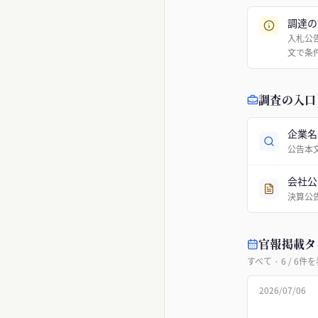
調達の
入札公
文で条
調査の入口
企業名
公告本
会社公
決算公
官報掲載タ
すべて
·
6
/
6
件を
2026/07/06