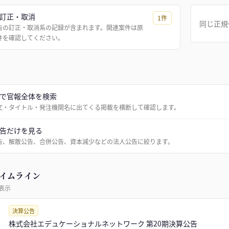
訂正・取消
1
件
同じ正規
告の訂正・取消系の記録が含まれます。関連案件は原
件を確認してください。
で官報全体を検索
文・タイトル・発注機関名に出てくる掲載を横断して確認します。
告だけを見る
告、解散公告、合併公告、資本減少などの法人公告に絞ります。
イムライン
表示
決算公告
株式会社エデュケーショナルネットワーク 第20期決算公告