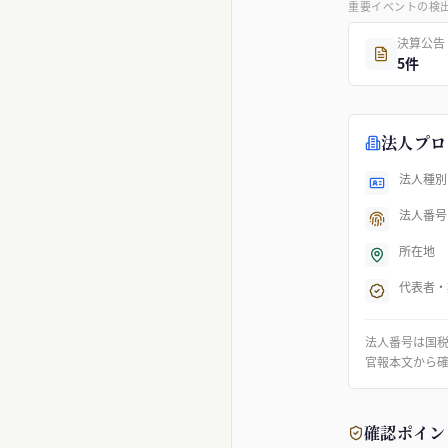
重要イベントの検
決算公告
5件
法人プロ
法人種別
法人番号
所在地
代表者・
法人番号は国
官報本文から
確認ポイン