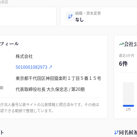
出状況
組織・資本変更
なし
フィール
会社
株式会社
直近3か月
6件
5010001082973
↗
東京都千代田区神田猿楽町１丁目５番１５号
期
代表取締役社長 大久保忠志 / 第20期
税庁法人番号公表サイトの公表情報と照合済みです。その他は
2月
確認できる範囲で整理しています。
ト
同名候