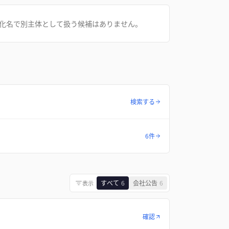
化名で別主体として扱う候補はありません。
検索する
6件
すべて
6
会社公告
6
表示
確認