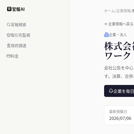
官報AI
官
ホーム
/
企業情報
/
企業情報へ戻る
官報検索
取引先監視
企業・法人
株式会
政府調達
ワーク
料金
会社公告を中心
す。決算、合併
企業を毎
最新掲載日
2026/07/06