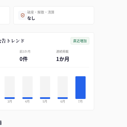
破産・解散・清算
なし
公告トレンド
直近増加
前3か月
連続掲載
0件
1か月
3月
4月
5月
6月
7月
補