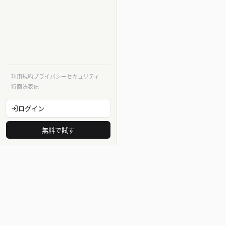
利用規約
プライバシー
セキュリティ
特商法表記
ログイン
無料で試す
法令
法律・法令
告示