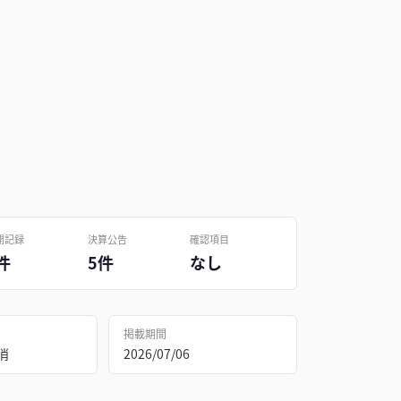
開記録
決算公告
確認項目
件
5件
なし
掲載期間
消
2026/07/06