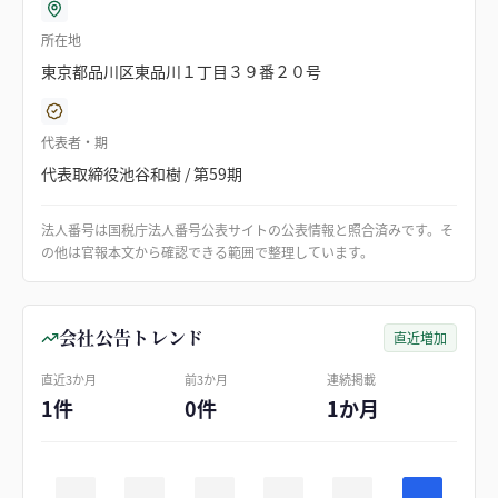
所在地
東京都品川区東品川１丁目３９番２０号
代表者・期
代表取締役池谷和樹 / 第59期
法人番号は国税庁法人番号公表サイトの公表情報と照合済みです。そ
の他は官報本文から確認できる範囲で整理しています。
会社公告トレンド
直近増加
直近3か月
前3か月
連続掲載
1件
0件
1か月