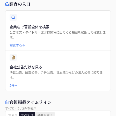
調査の入口
企業名で官報全体を検索
公告本文・タイトル・発注機関名に出てくる掲載を横断して確認しま
す。
検索する
会社公告だけを見る
決算公告、解散公告、合併公告、資本減少などの法人公告に絞りま
す。
2件
官報掲載タイムライン
すべて
·
2
/
2
件を表示
すべて
2
会社公告
2
表示